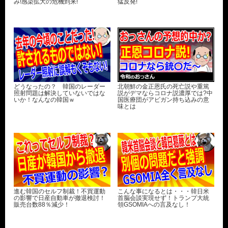
み!感染拡大の危機到来!
猛反発!
どうなったの？ 韓国のレーダー
北朝鮮の金正恩氏の死亡説や重篤
照射問題は解決していないではな
説がデマならコロナ説濃厚では?中
いか！なんなの韓国ｗ
国医療団がアビガン持ち込みの意
味とは
進む韓国のセルフ制裁！不買運動
こんな事になるとは・・・韓日米
の影響で日産自動車が撤退検討！
首脳会談実現せず！トランプ大統
販売台数88％減少！
領GSOMIAへの言及なし！