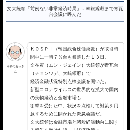
文大統領「前例ない非常経済時局」…韓銀総裁まで青瓦
台会議に呼んだ
ＫＯＳＰＩ（韓国総合株価巣数）が取引時
間中に一時７％台も暴落した１３日、
文在寅（ムン・ジェイン）大統領が青瓦台
令和のおっさ
ん
（チョンワデ、大統領府）で
経済金融状況特別点検会議を開いた。
新型コロナウイルスの世界的な拡大で国内
の実物経済と金融市場も
衝撃を受けた中、状況を点検して対策を用
意するために開かれた緊急会議だ。
文大統領は金融市場と諸般経済動向に関す