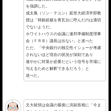
を強調した。
成太胤（ソン・テユン）延世大経済学部教
授は「韓銀総裁を青瓦台に呼んだのは適切
でないようだ。
ホワイトハウスの会議に連邦準備制度理事
会（ＦＲＢ）議長は出ない」と述べた
ただ、「中央銀行の独立性イシューが考慮
されないほど現在の状況が深刻であり
速やかに対策が必要だという信号を市場に
与えるためと解釈できるだろう」と
述べた。
文大統領は会議の最後に洪副首相に「今ま