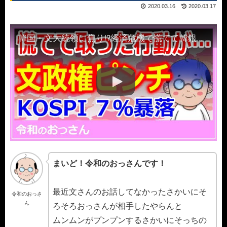
2020.03.16
2020.03.17
韓国・文大統領に焦り!?経済危機で慌てて韓銀総裁を呼び出し思わぬ反発が・・・
まいど！令和のおっさんです！
最近文さんのお話してなかったさかいにそ
令和のおっさ
ん
ろそろおっさんが相手したやらんと
ムンムンがプンプンするさかいにそっちの