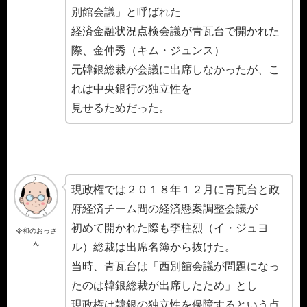
別館会議」と呼ばれた
経済金融状況点検会議が青瓦台で開かれた
際、金仲秀（キム・ジュンス）
元韓銀総裁が会議に出席しなかったが、こ
れは中央銀行の独立性を
見せるためだった。
現政権では２０１８年１２月に青瓦台と政
府経済チーム間の経済懸案調整会議が
初めて開かれた際も李柱烈（イ・ジュヨ
令和のおっさ
ん
ル）総裁は出席名簿から抜けた。
当時、青瓦台は「西別館会議が問題になっ
たのは韓銀総裁が出席したため」とし
現政権は韓銀の独立性を保障するという点