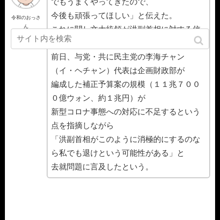
でもうまくやってきたので、
今後も頑張ってほしい」と伝えた。
令和のおっさ
ん
これに関し文大統領が洪副首相に対する信
頼を示したという解釈が出ている。
前日、与党・共に民主党の李海チャン
（イ・ヘチャン）代表は企画財政部が
編成した補正予算案の規模（１１兆７００
０億ウォン、約１兆円）が
新型コロナ事態への対応に不足するという
点を指摘しながら
「洪副首相がこのように消極的にするのな
ら私でも退けという可能性がある」と
去就問題に言及したという。