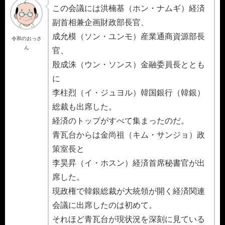
この会議には洪楠基（ホン・ナムギ）経済
副首相兼企画財政部長官、
成允模（ソン・ユンモ）産業通商資源部長
令和のおっさ
ん
官、
殷成洙（ウン・ソンス）金融委員長ととも
に
李柱烈（イ・ジュヨル）韓国銀行（韓銀）
総裁も出席した。
経済のトップがすべて集まったのだ。
青瓦台からは金尚祖（キム・サンジョ）政
策室長と
李昊昇（イ・ホスン）経済首席秘書官が出
席した。
現政権で韓銀総裁が大統領が開く経済関連
会議に出席したのは初めて。
それほど青瓦台が現状況を深刻に見ている