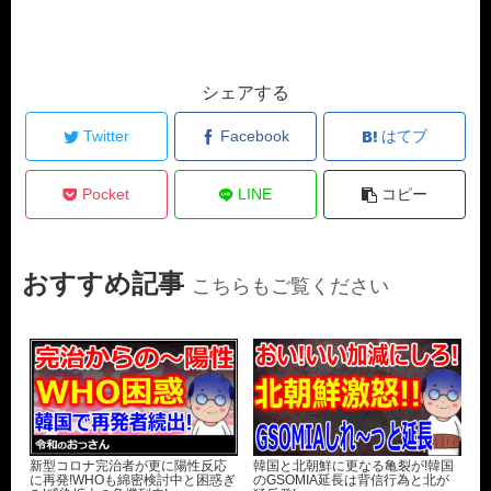
シェアする
Twitter
Facebook
はてブ
Pocket
LINE
コピー
おすすめ記事
こちらもご覧ください
新型コロナ完治者が更に陽性反応
韓国と北朝鮮に更なる亀裂が!韓国
に再発!WHOも綿密検討中と困惑ぎ
のGSOMIA延長は背信行為と北が