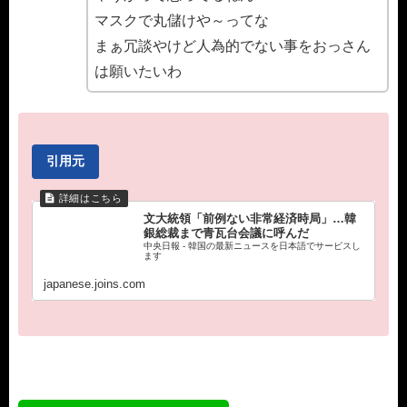
マスクで丸儲けや～ってな
まぁ冗談やけど人為的でない事をおっさん
は願いたいわ
引用元
文大統領「前例ない非常経済時局」…韓
銀総裁まで青瓦台会議に呼んだ
中央日報 - 韓国の最新ニュースを日本語でサービスし
ます
japanese.joins.com