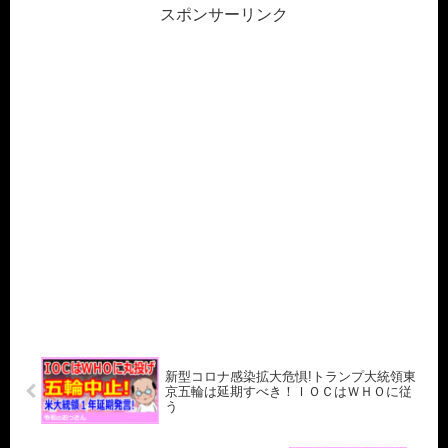
スポンサーリンク
新型コロナ感染拡大危惧!トランプ大統領東
京五輪は延期すべき！ＩＯＣはＷＨＯに従
う