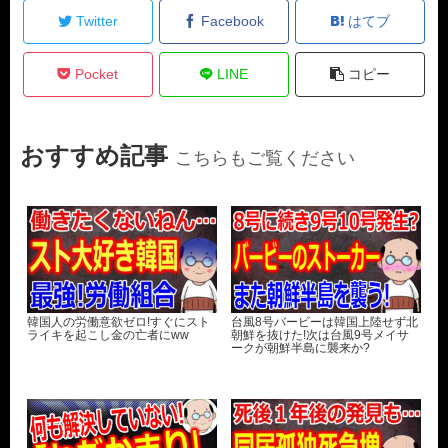
Twitter
Facebook
はてブ
Pocket
LINE
コピー
おすすめ記事
こちらもご覧ください
韓国人の労働意欲ゼロ!すぐにスト
台風8号バービーは韓国上陸せず北
ライキを起こし金の亡者にww
朝鮮を抜けた!次は台風9号メイサ
ークが朝鮮半島に襲来か?