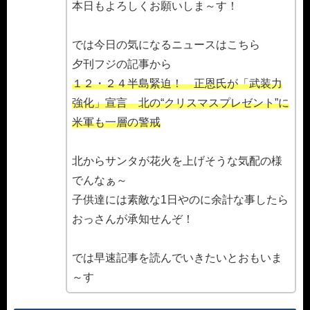
本日もよろしくお願いしま～す！
では今日の気になるニュースはこちら
夕刊フジの記事から
１２・２４半島緊迫！ 正恩氏が「武装力
強化」宣言 北の“クリスマスプレゼント”に
米軍も一層の警戒
北からサンタが花火を上げそうな気配の様
でんなぁ～
子供達には素敵な1日やのに余計な事したら
おっさんが承知せんぞ！
では早速記事を読んでいきたいとおもいま
～す