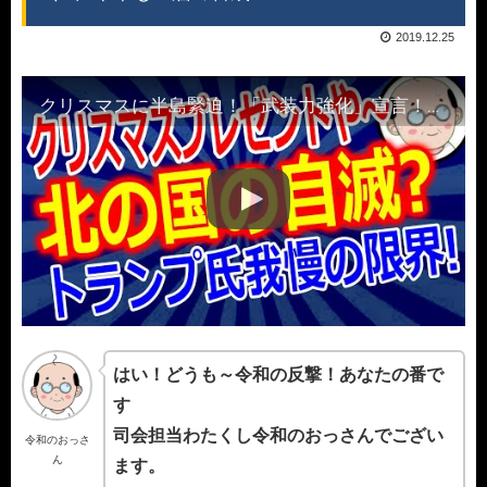
2019.12.25
クリスマスに半島緊迫！「武装力強化」宣言！ 北の国からの“クリスマスプレゼント”に米軍も一層の警戒
はい！どうも～令和の反撃！あなたの番で
す
司会担当わたくし令和のおっさんでござい
令和のおっさ
ん
ます。