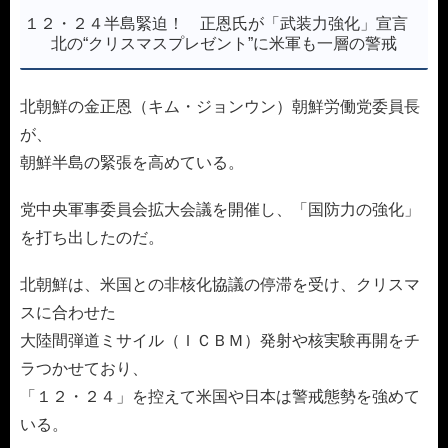
１２・２４半島緊迫！ 正恩氏が「武装力強化」宣言
北の“クリスマスプレゼント”に米軍も一層の警戒
北朝鮮の金正恩（キム・ジョンウン）朝鮮労働党委員長
が、
朝鮮半島の緊張を高めている。
党中央軍事委員会拡大会議を開催し、「国防力の強化」
を打ち出したのだ。
北朝鮮は、米国との非核化協議の停滞を受け、クリスマ
スに合わせた
大陸間弾道ミサイル（ＩＣＢＭ）発射や核実験再開をチ
ラつかせており、
「１２・２４」を控えて米国や日本は警戒態勢を強めて
いる。