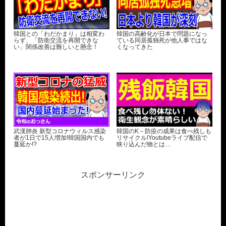
韓国との「わだかまり」は相変わ
韓国の高齢化が日本で問題になっ
らず、「防衛交流を再開できな
ている同居孤独死が他人事ではな
い」関係改善は難しいと懸念！
くなってきた
武漢肺炎 新型コロナウィルス感染
韓国のK－防疫の成果は食べ残しも
者が1日で15人増加!韓国国内でも
リサイクル!Youtubeライブ配信で
蔓延か!?
映り込んだ物とは…
スポンサーリンク