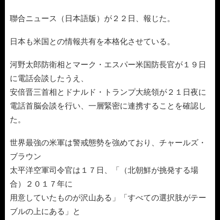
聯合ニュース（日本語版）が２２日、報じた。
日本も米国との情報共有を本格化させている。
河野太郎防衛相とマーク・エスパー米国防長官が１９日
に電話会談したうえ、
安倍晋三首相とドナルド・トランプ大統領が２１日夜に
電話首脳会談を行い、一層緊密に連携することを確認し
た。
世界最強の米軍は警戒態勢を強めており、チャールズ・
ブラウン
太平洋空軍司令官は１７日、「（北朝鮮が挑発する場
合）２０１７年に
用意していたものが沢山ある」「すべての選択肢がテー
ブルの上にある」と