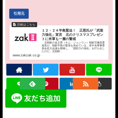
引用元
１２・２４半島緊迫！ 正恩氏が「武装
力強化」宣言 北のクリスマスプレゼン
トに米軍も一層の警戒
北朝鮮の金正恩（キム・ジョンウン）朝鮮労働党委
員長が、朝鮮半島の緊張を高めている。党中央軍事委
員会拡大会議を開催し、「国防力の強化」を打ち出し
たのだ。北朝鮮…
www.zakzak.co.jp