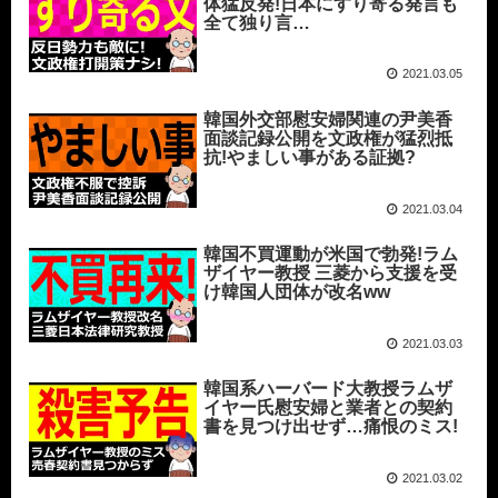
体猛反発!日本にすり寄る発言も
全て独り言…
2021.03.05
韓国外交部慰安婦関連の尹美香
面談記録公開を文政権が猛烈抵
抗!やましい事がある証拠?
2021.03.04
韓国不買運動が米国で勃発!ラム
ザイヤー教授 三菱から支援を受
け韓国人団体が改名ww
2021.03.03
韓国系ハーバード大教授ラムザ
イヤー氏慰安婦と業者との契約
書を見つけ出せず…痛恨のミス!
2021.03.02