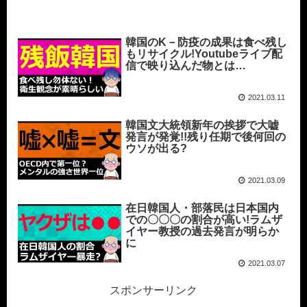
韓国のK－防疫の成果は食べ残し
もリサイクル!Youtubeライブ配
信で映り込んだ物とは…
2021.03.11
韓国文大統領新年の挨拶で大嘘
発言が発覚!!残り任期で後何回の
ウソが出る?
2021.03.09
在日韓国人・部落民は日本国内
での〇〇〇の割合が高い!ラムザ
イヤー教授の過去発言が明らか
に
2021.03.07
スポンサーリンク