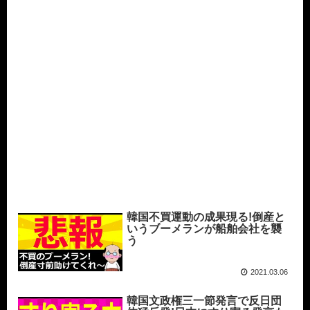
韓国不買運動の成果現る!倒産と
いうブーメランが船舶会社を襲
う
2021.03.06
韓国文政権三一節発言で反日団