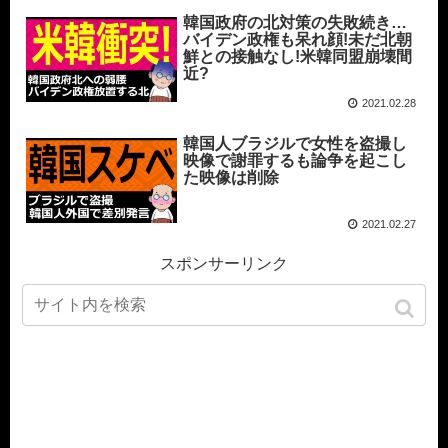
韓国政府の北対策の失敗続き…
バイデン政権も呆れ顔!未だ北朝
鮮との接触なし!米韓同盟崩壊間
近?
2021.02.28
韓国人ブラジルで女性を盗撮し
映像で謝罪するも論争を起こし
た映像は削除
2021.02.27
スポンサーリンク