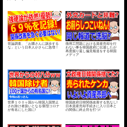
世論調査、「お隣さんに譲歩する
徴用工問題における資産売却を行
な」という日本人がさらに急増！
わない事を韓国政府に伝達したが
再度掘り返し偏見報道をする韓国
メディア
世界１００ヶ国から韓国入国禁止
韓国政府日韓関係改善する気なし!
され除け者扱いとなる!新型コロナ
日本資産売却手続きに入り日本と
が有名にした国に!
の関係に終止符を打つ!