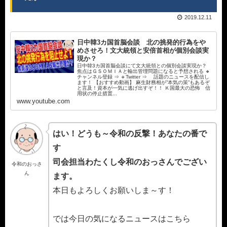
2019.12.11
日中韓3カ国首脳会談 北の挑発的行為をや
めさせろ！文大統領と安倍首相が個別会談実
現か？
日中韓3カ国首脳会談にて文大統領との個別会談実現か？
焦点はＧＳＯＭＩＡと輸出管理問題になると予想される 🔸
チャンネル登録 ⇒ 🔹Twitter ⇒ 話題のニュースを配信し
ます！ 【おすすめ動画】 麻生財務相が”本気の策”もあるぞ
と言及！資本が一気に逃げ出すぞ！！ Ｋ国最大の恐怖 信
用状の停止措置...
www.youtube.com
はい！どうも～令和の反撃！あなたの番で
す
司会担当わたくし令和のおっさんでござい
令和のおっさ
ん
ます。
本日もよろしくお願いしま～す！
では今日の気になるニュースはこちら