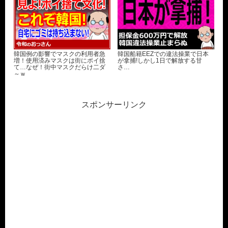
韓国例の影響でマスクの利用者急
韓国船籍EEZでの違法操業で日本
増！使用済みマスクは街にポイ捨
が拿捕!しかし1日で解放する甘
て…なぜ！街中マスクだらけ二ダ
さ…
～ｗ
スポンサーリンク