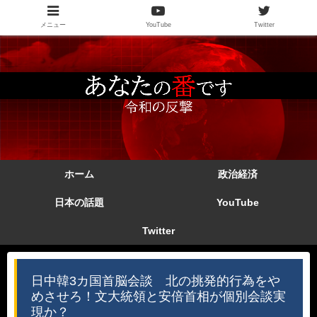
メニュー
YouTube
Twitter
ホーム
政治経済
日本の話題
YouTube
Twitter
日中韓3カ国首脳会談 北の挑発的行為をや
めさせろ！文大統領と安倍首相が個別会談実
現か？