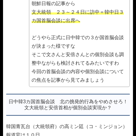
朝鮮日報の記事から
文大統領 ２３～２４日に訪中＝韓中日３
カ国首脳会談に出席へ
どうやら正式に日中韓での３か国首脳会談
が決まった様ですな
そこで文さんと安倍さんとの個別会談も調
整中ながらも検討されてるみたいですわ
今回の首脳会談の内容や個別会談について
の焦点を記事から見てみましょう
日中韓3カ国首脳会談 北の挑発的行為をやめさせろ！
文大統領と安倍首相が個別会談実現か？
韓国青瓦台（大統領府）の高ミン廷（コ・ミンジョン）
報道官は１０日、