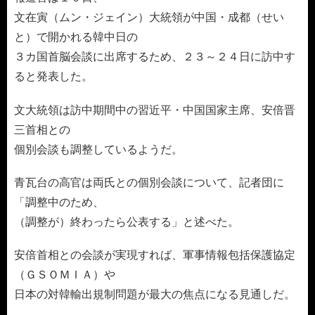
文在寅（ムン・ジェイン）大統領が中国・成都（せい
と）で開かれる韓中日の
３カ国首脳会談に出席するため、２３～２４日に訪中す
ると発表した。
文大統領は訪中期間中の習近平・中国国家主席、安倍晋
三首相との
個別会談も調整しているようだ。
青瓦台の高官は両氏との個別会談について、記者団に
「調整中のため、
（調整が）終わったら公表する」と述べた。
安倍首相との会談が実現すれば、軍事情報包括保護協定
（ＧＳＯＭＩＡ）や
日本の対韓輸出規制問題が最大の焦点になる見通しだ。