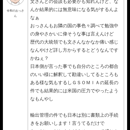
文さんとの会談も必要かも知れんけど、な
んか結果的には無意味になる気がするんよ
令和のおっさ
ん
なぁ
おっさんもお隣の国の事色々調べて勉強中
の身やさかいに偉そうな事は言えんけど
歴代の大統領でも文さんなかなか痛い感じ
なんやけど詳し方からするとどうなんです
かねぇ？
日本側が言った事でも自分のところの都合
のいい様に解釈して勘違いしてるところも
ある様な気もするしＧＳＯＭＩＡの延長の
件でも結果的には米国の圧力でやったよう
なもんやし
輸出管理の件でも日本は別に書類上の手続
きをお願いします！言うてるだけで