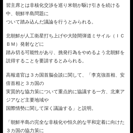
習主席とは非核化交渉を巡り米朝が駆け引きを続ける
中、朝鮮半島問題に
ついて踏み込んだ議論を行うとみられる。
北朝鮮が人工衛星打ち上げや大陸間弾道ミサイル（ＩＣ
ＢＭ）発射などに
踏み切る可能性があり、挑発行為をやめるよう北朝鮮を
説得することを要請するとみられる。
高報道官は３カ国首脳会談に関して、「李克強首相、安
倍首相と３カ国の
実質的な協力策について重点的に協議する一方、北東ア
ジアなど主要地域や
国際情勢に関して深く議論する」と説明。
「朝鮮半島の完全な非核化や恒久的な平和定着に向けた
３カ国の協力策に