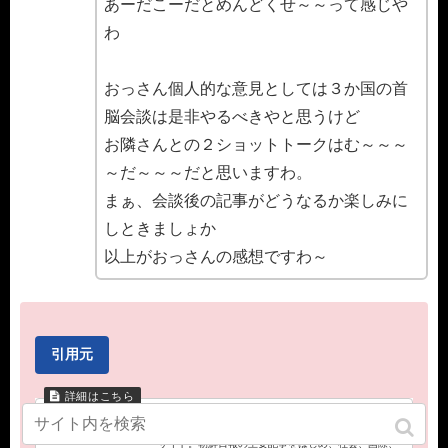
あーだこーだとめんどくせ～～って感じや
わ
おっさん個人的な意見としては３か国の首
脳会談は是非やるべきやと思うけど
お隣さんとの２ショットトークはむ～～～
～だ～～～だと思いますわ。
まぁ、会談後の記事がどうなるか楽しみに
しときましょか
以上がおっさんの感想ですわ～
引用元
Chosun Online,朝鮮日報
韓国最大の発行部数を誇る朝鮮日報の日本語ニュース
サイト。朝鮮日報の主要記事をはじめ、社会、国際、