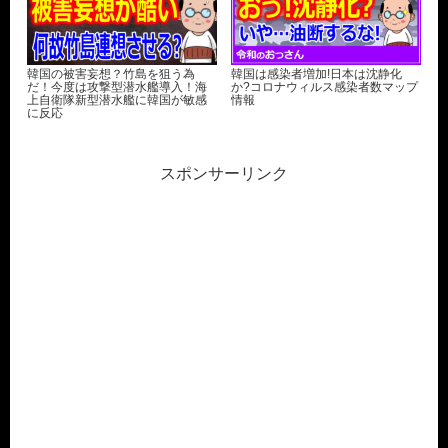
韓国の被害妄想？竹島を狙う為
韓国は感染者増加!日本は沈静化
だ！今度は攻撃型潜水艦導入！海
か?コロナウィルス感染者数マップ
上自衛隊新型潜水艦に韓国が敏感
情報
に反応
スポンサーリンク