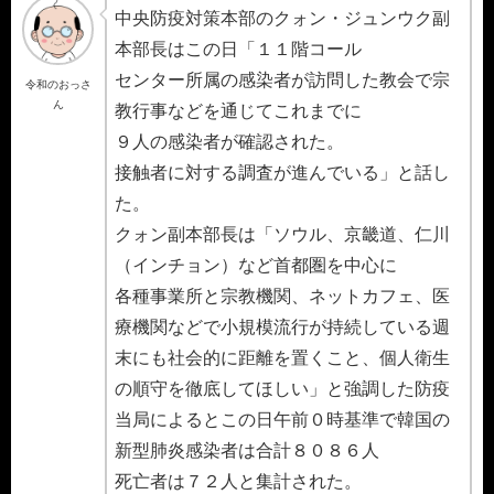
中央防疫対策本部のクォン・ジュンウク副
本部長はこの日「１１階コール
センター所属の感染者が訪問した教会で宗
令和のおっさ
ん
教行事などを通じてこれまでに
９人の感染者が確認された。
接触者に対する調査が進んでいる」と話し
た。
クォン副本部長は「ソウル、京畿道、仁川
（インチョン）など首都圏を中心に
各種事業所と宗教機関、ネットカフェ、医
療機関などで小規模流行が持続している週
末にも社会的に距離を置くこと、個人衛生
の順守を徹底してほしい」と強調した防疫
当局によるとこの日午前０時基準で韓国の
新型肺炎感染者は合計８０８６人
死亡者は７２人と集計された。