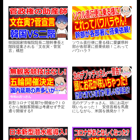
韓国国家情報院院長二階幹事長と
ソウル直行便に乗る様に愛媛県幹
階段提案される「文在寅・菅宣
部が各部署に搭乗依頼！これって
言」構想
パワハラ？
新型コロナで延期?か開催か?ＩＯ
北のデブッチョさん、頭にお花が
Ｃから無観客開催は考慮せず予定
咲いちゃった！ 安倍首相を馬鹿
通り開催する!!
にしながら、米国を挑発か！？