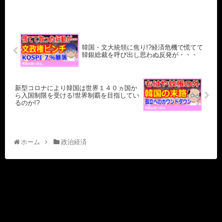
韓国・文大統領に焦り!?経済危機で慌てて
韓銀総裁を呼び出し思わぬ反発が・・・
新型コロナにより韓国は世界１４０ヵ国か
ら入国制限を受ける!世界制覇を目指してい
るのか!?
ホーム
政治経済