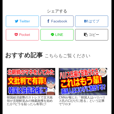
シェアする
Twitter
Facebook
はてブ
Pocket
LINE
コピー
おすすめ記事
こちらもご覧ください
韓国経済疲弊のストレスで文大統
CNNが報じた「韓国人はハリハリ
領が北朝鮮並みの独裁政権を始め
ス氏の口ひげに怒る」という記事
たか?ビラを貼ったら有罪に!
でワロタ