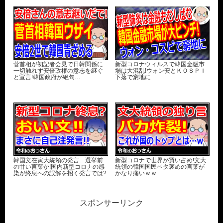
菅首相が初記者会見で日韓関係に
新型コロナウィルスで韓国金融市
一切触れず安倍政権の意志を継ぐ
場は大混乱!ウォン安とＫＯＳＰＩ
と宣言!韓国政府が絶句…
下落で窮地に
韓国文在寅大統領の発言…選挙前
新型コロナで世界が買い占め!文大
の甘い言葉か!国内新型コロナの感
統領の韓国国民ベタ褒めの言葉が
染が終息への誤解を招く発言では?
かなり痛いｗｗ
スポンサーリンク