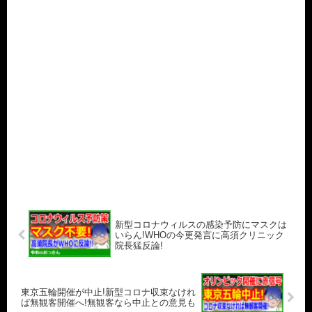
新型コロナウィルスの感染予防にマスクは
いらん!WHOの今更発言に高須クリニック
院長猛反論!
東京五輪開催が中止!新型コロナ収束なけれ
ば無観客開催へ!無観客なら中止との意見も