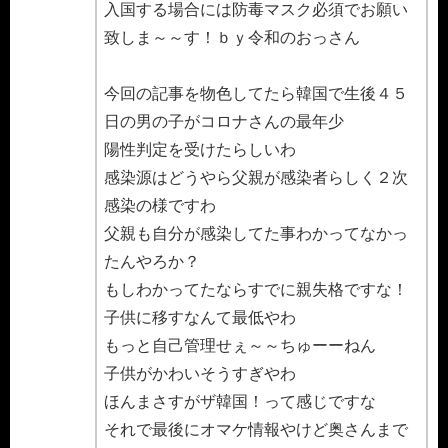
入国する場合には防毒マスク必須でお願い
致しま～～す！ｂｙ令和のおっさん
今回の記事を物色してたら韓国で生後４５
日の男の子がコロナさんの最年少
陽性判定を受けたらしいわ
感染源はどうやら父親が感染者らしく２次
感染の様ですわ
父親も自分が感染してた事わかってなかっ
たんやろか？
もしわかってたならすでに親失格ですな！
子供に移すなんて最低やわ
もっと自己管理せぇ～～ちゅーーねん
子供がかわいそうすぎやわ
ほんまさすがザ韓国！って感じですな
それで最後にオマケ情報やけど奥さんまで