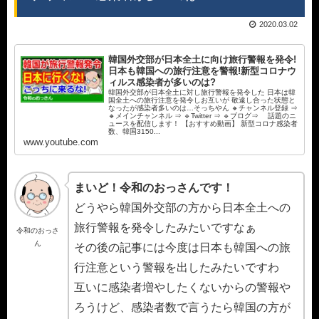
2020.03.02
韓国外交部が日本全土に向け旅行警報を発令!
日本も韓国への旅行注意を警報!新型コロナウ
ィルス感染者が多いのは?
韓国外交部が日本全土に対し旅行警報を発令した 日本は韓
国全土への旅行注意を発令しお互いが 敬遠し合った状態と
なったが感染者多いのは…そっちやん 🔸チャンネル登録 ⇒
🔸メインチャンネル ⇒ 🔹Twitter ⇒ 🔹ブログ⇒ 話題のニ
ュースを配信します！ 【おすすめ動画】 新型コロナ感染者
数、韓国3150...
www.youtube.com
まいど！令和のおっさんです！
どうやら韓国外交部の方から日本全土への
旅行警報を発令したみたいですなぁ
令和のおっさ
ん
その後の記事には今度は日本も韓国への旅
行注意という警報を出したみたいですわ
互いに感染者増やしたくないからの警報や
ろうけど、感染者数で言うたら韓国の方が