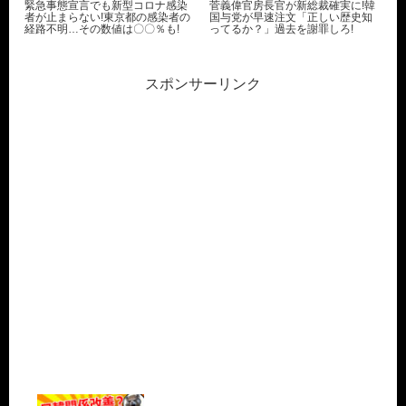
緊急事態宣言でも新型コロナ感染
菅義偉官房長官が新総裁確実に!韓
者が止まらない!東京都の感染者の
国与党が早速注文「正しい歴史知
経路不明…その数値は〇〇％も!
ってるか？」過去を謝罪しろ!
スポンサーリンク