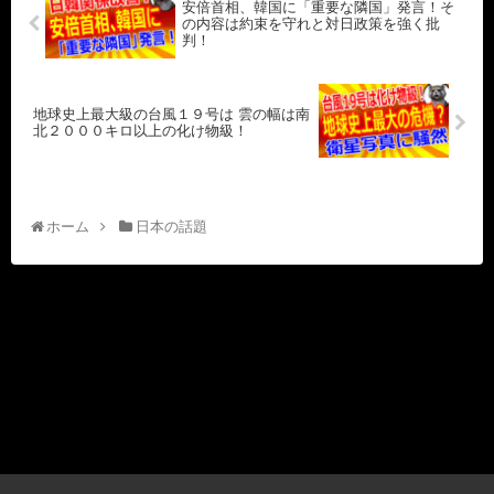
安倍首相、韓国に「重要な隣国」発言！そ
の内容は約束を守れと対日政策を強く批
判！
地球史上最大級の台風１９号は 雲の幅は南
北２０００キロ以上の化け物級！
ホーム
日本の話題