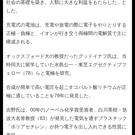
社会の基礎を築き、人類に大きな利益をもたらした」と
した。
充電式の電池は、充電や放電の際に電子をやりとりする
正極・負極と、イオンが行き交う両極間の電解質で主に
構成される。
オックスフォード大の教授だったグッドイナフ氏は、当
時同大に留学していた水島公一・東芝エグゼクティブフ
ェロー（78）らと電極を研究。
合成が簡単で高い電圧を起こすコバルト酸リチウムが正
極に適していることを79年に発見した。
吉野氏は、00年のノーベル化学賞受賞者、白川英樹・筑
波大名誉教授（83）が発見した電気を通すプラスチック
「ポリアセチレン」が持つ電子を出し入れできる性質に