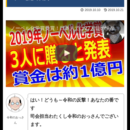
2019.10.10
2019.10.21
ノーベル化学賞受賞！日本人では27人目の快挙！旭化成フェロー吉野彰氏はリチウムイオン電池で受賞
はい！どうも～令和の反撃！あなたの番で
す
司会担当わたくし令和のおっさんでござい
令和のおっさ
ん
ます。