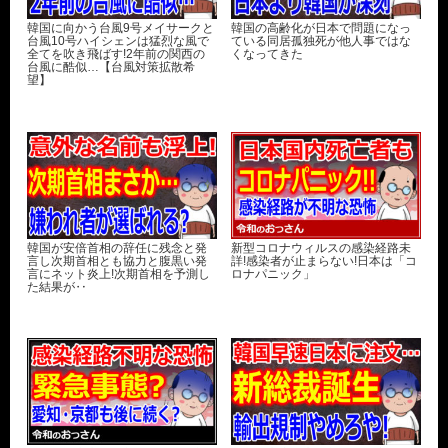
韓国に向かう台風9号メイサークと
韓国の高齢化が日本で問題になっ
台風10号ハイシェンは猛烈な風で
ている同居孤独死が他人事ではな
全てを吹き飛ばす!2年前の関西の
くなってきた
台風に酷似…【台風対策拡散希
望】
韓国が安倍首相の辞任に残念と発
新型コロナウィルスの感染経路未
言し次期首相とも協力と腹黒い発
詳!感染者が止まらない!日本は「コ
言にネット炎上!次期首相を予測し
ロナパニック」
た結果が‥