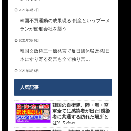
2021年3月7日
韓国不買運動の成果現る!倒産というブーメ
ランが船舶会社を襲う
2021年3月6日
韓国文政権三一節発言で反日団体猛反発!日
本にすり寄る発言も全て独り言…
2021年3月5日
人気記事
韓国の自衛隊、陸・海・空
軍全てに感染者が出た!感染
者に共通する訪れた場所と
は?
5 views