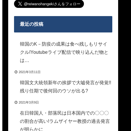
最近の投稿
韓国のK－防疫の成果は食べ残しもリサイ
クル!Youtubeライブ配信で映り込んだ物と
は…
2021年3月11日
韓国文大統領新年の挨拶で大嘘発言が発覚!!
残り任期で後何回のウソが出る?
2021年3月9日
在日韓国人・部落民は日本国内での〇〇〇
の割合が高い!ラムザイヤー教授の過去発言
が明らかに