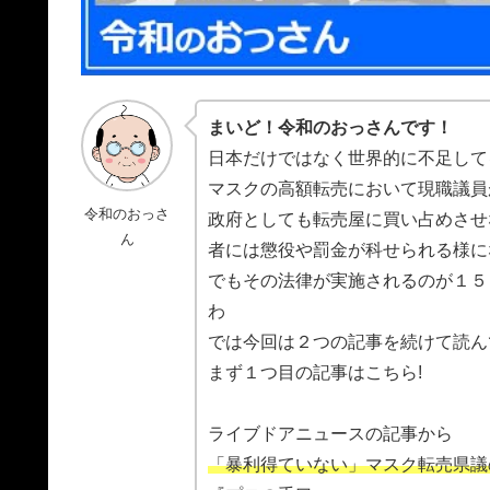
まいど！令和のおっさんです！
日本だけではなく世界的に不足して
マスクの高額転売において現職議員
令和のおっさ
政府としても転売屋に買い占めさせ
ん
者には懲役や罰金が科せられる様に
でもその法律が実施されるのが１５
わ
では今回は２つの記事を続けて読ん
まず１つ目の記事はこちら!
ライブドアニュースの記事から
「暴利得ていない」マスク転売県議