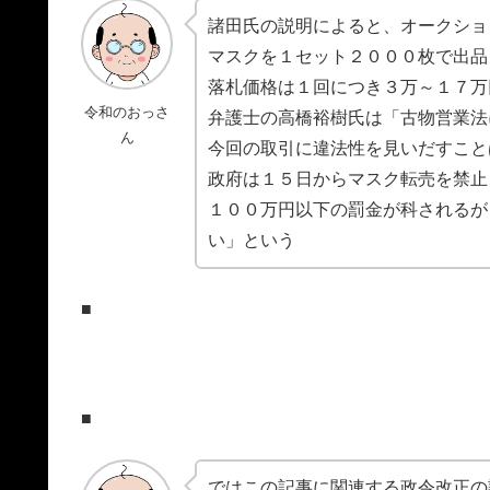
諸田氏の説明によると、オークショ
マスクを１セット２０００枚で出品
落札価格は１回につき３万～１７万
令和のおっさ
弁護士の高橋裕樹氏は「古物営業法
ん
今回の取引に違法性を見いだすこと
政府は１５日からマスク転売を禁止
１００万円以下の罰金が科されるが
い」という
■
■
ではこの記事に関連する政令改正の