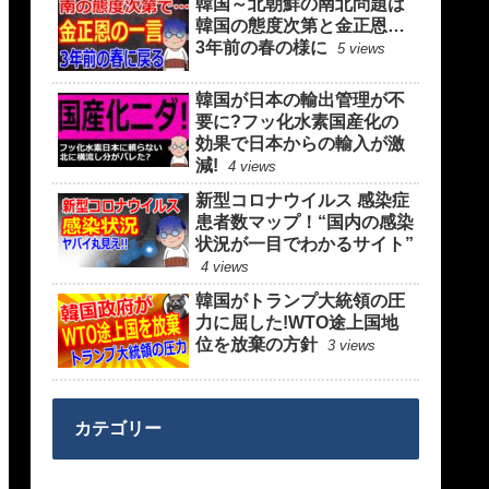
韓国～北朝鮮の南北問題は
韓国の態度次第と金正恩…
3年前の春の様に
5 views
韓国が日本の輸出管理が不
要に?フッ化水素国産化の
効果で日本からの輸入が激
減!
4 views
新型コロナウイルス 感染症
患者数マップ！“国内の感染
状況が一目でわかるサイト”
4 views
韓国がトランプ大統領の圧
力に屈した!WTO途上国地
位を放棄の方針
3 views
カテゴリー