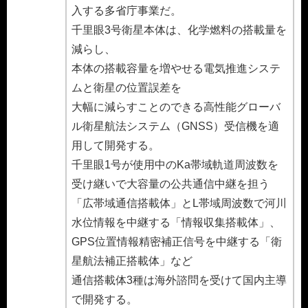
入する多省庁事業だ。
千里眼3号衛星本体は、化学燃料の搭載量を
減らし、
本体の搭載容量を増やせる電気推進システ
ムと衛星の位置誤差を
大幅に減らすことのできる高性能グローバ
ル衛星航法システム（GNSS）受信機を適
用して開発する。
千里眼1号が使用中のKa帯域軌道周波数を
受け継いで大容量の公共通信中継を担う
「広帯域通信搭載体」とL帯域周波数で河川
水位情報を中継する「情報収集搭載体」、
GPS位置情報精密補正信号を中継する「衛
星航法補正搭載体」など
通信搭載体3種は海外諮問を受けて国内主導
で開発する。