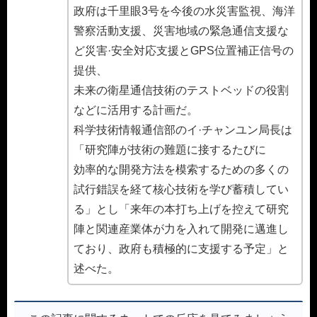
政府は千里眼3号を今後の水災害監視、海洋
警察活動支援、災害地域の緊急通信支援な
ど災害·安全対応支援とGPS位置補正信号の
提供、
未来の衛星通信技術のテストベッドの役割
などに活用する計画だ。
科学技術情報通信部のイ·チャンユン局長は
「研究陣が技術の難題に接するたびに
効率的な開発方法を模索するための多くの
試行錯誤を経て核心技術を学び蓄積してい
る」とし「来年の本打ち上げを控えて研究
陣と関連産業体が力を入れて開発に邁進し
ており、政府も積極的に支援する予定」と
述べた。