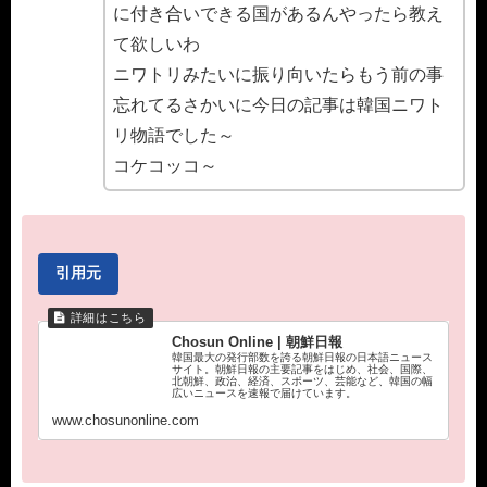
に付き合いできる国があるんやったら教え
て欲しいわ
ニワトリみたいに振り向いたらもう前の事
忘れてるさかいに今日の記事は韓国ニワト
リ物語でした～
コケコッコ～
引用元
Chosun Online | 朝鮮日報
韓国最大の発行部数を誇る朝鮮日報の日本語ニュース
サイト。朝鮮日報の主要記事をはじめ、社会、国際、
北朝鮮、政治、経済、スポーツ、芸能など、韓国の幅
広いニュースを速報で届けています。
www.chosunonline.com