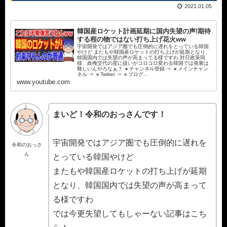
2021.01.05
韓国産ロケット計画延期に国内失望の声!期待
する程の物ではない打ち上げ花火ww
宇宙開発ではアジア圏でも圧倒的に遅れをとっている韓国
やけど またもや韓国産ロケットの打ち上げが延期となり、
韓国国内では失望の声が高まってる様ですわ 対日政策同
様、政権交代の度に扱いがコロコロ変わる韓国では発展は
難しいんやろなぁ？ 🔸チャンネル登録 ⇒ 🔸メインチャン
ネル ⇒ 🔹Twitter ⇒ 🔹ブログ...
www.youtube.com
まいど！令和のおっさんです！
宇宙開発ではアジア圏でも圧倒的に遅れを
令和のおっさ
ん
とっている韓国やけど
またもや韓国産ロケットの打ち上げが延期
となり、韓国国内では失望の声が高まって
る様ですわ
では今更失望してもしゃーない記事はこち