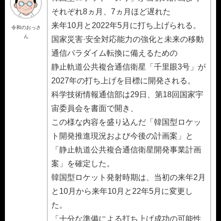
それぞれ8ヵ月、7ヵ月ほど遅れた
来年10月と2022年5月に打ち上げられる。
令和のおっさ
ん
国家災害·安全対応能力の強化と未来の移動
通信パラダイム転換に備えるための
静止軌道公共複合通信衛星「千里眼3号」が
2027年の打ち上げを目標に開発される。
科学技術情報通信部は29日、第18回国家宇
宙委員会を書面で開き、
この様な内容を盛り込んだ「韓国型ロケッ
ト開発推進現況および今後の計画案」と
「静止軌道公共複合通信衛星開発事業計画
案」を確定した。
韓国型ロケット発射時期は、当初の来年2月
と10月から来年10月と22年5月に変更し
た。
「十分な準備による打ち上げ成功の可能性