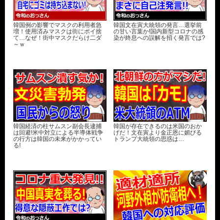
韓国例の影響でマスクの利用者急
韓国文在寅大統領の発言…選挙前
増！使用済みマスクは街にポイ捨
の甘い言葉か!国内新型コロナの感
て…なぜ！街中マスクだらけ二ダ
染が終息への誤解を招く発言では?
～ｗ
韓国経済の柱サムスン副会長逮捕
韓国が存在できるのは米国のおか
は回避!米中対立による半導体戦争
げだ！文在寅より金正恩に媚びる
の行方は韓国の未来がかかってい
トランプ大統領の思惑は…
る!