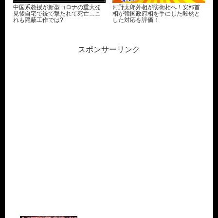
中国系教授が新型コロナの重大発
河野太郎外相が防衛相へ！安部首
見後自宅で銃で撃たれて死亡…こ
相が韓国政府相を手にした毅然と
れも隠蔽工作では?
した対応を評価！
スポンサーリンク