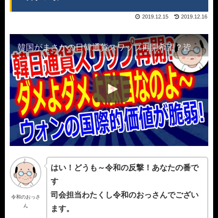
2019.12.15
2019.12.16
韓国がまさかの日韓通貨スワップ再開希望？皆さん教えてください！日韓通貨スワップって何の為に･･･？
はい！どうも～令和の反撃！あなたの番で
す
司会担当わたくし令和のおっさんでござい
令和のおっさ
ん
ます。