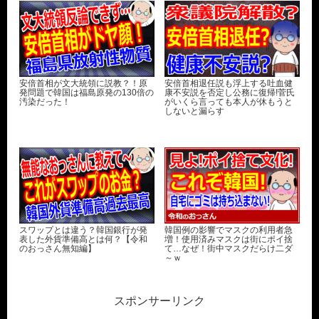
安倍首相が文大統領に説教？！原
安倍首相退任説も浮上する吐血健
発問題で韓国は福島原発の130倍の
康不安説を否定し公務に復帰!菅氏
汚染だった！
がいくら言っても本人が休もうと
しないと漏らす
スワップとは違う？韓国銀行が発
韓国例の影響でマスクの利用者急
表した外貨準備高とは何？【令和
増！使用済みマスクは街にポイ捨
のおっさん無知編】
て…なぜ！街中マスクだらけ二ダ
～ｗ
スポンサーリンク