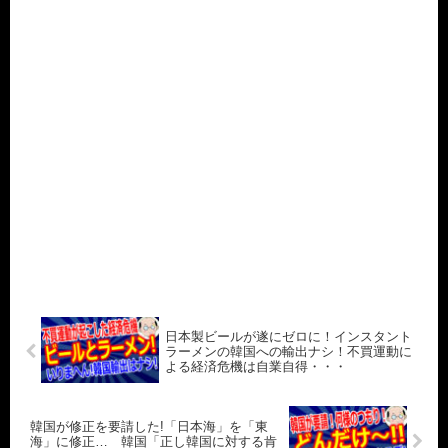
日本製ビールが遂にゼロに！インスタント
ラーメンの韓国への輸出ナシ！不買運動に
よる経済危機は自業自得・・・
韓国が修正を要請した!「日本海」を「東
海」に修正… 韓国「正し韓国に対する肯