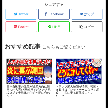
シェアする
Twitter
Facebook
はてブ
Pocket
LINE
コピー
おすすめ記事
こちらもご覧ください
日本自動車の生産が減産方向に韓
トランプ米大統領が憤慨！韓国・
国人が大喜び!宮崎県で起きた大規
文政権は「レッドチーム入り」示
模火災で半導体の供給が間に合わ
唆！ 図に乗る正恩氏にキレ
ない
た！？