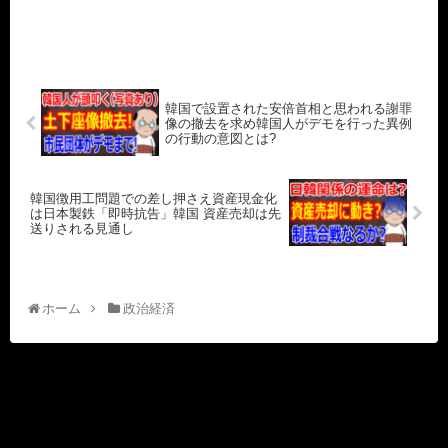
韓国で設置された安倍首相と思われる謝罪
像の撤去を求め韓国人がデモを行った異例
の行動の意図とは?
韓国徴用工問題での差し押さえ資産現金化
は日本製鉄「即時抗告」韓国 資産売却は先
送りされる見通し
ホーム
政治経済