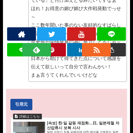
ている」と付け加えとるみたいですなぁ
ほれ！お得意の媚び媚び大作戦発動でっせ
～
ここ数年聞いた事のない友好的なすばらし
い言葉ですがな～って思わんわい！
今更何が関係発展の為に努力しとるじゃ～
って思いますわ
日本から助けて得てきた点について感謝を
伝えて欲しいって自分で言わんかい！
まぁ言うてくれんでいいけどな
引用元
[속보] 한·일 갈등 재점화…日, 일본제철 자
산압류시 보복 시사
일제 강점기 징용 피해자에 대한 배상을 거부하는 일본