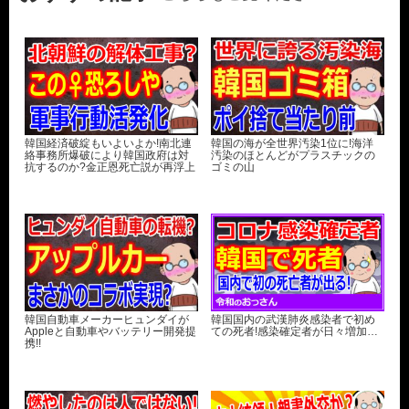
韓国経済破綻もいよいよか!南北連
韓国の海が全世界汚染1位に!海洋
絡事務所爆破により韓国政府は対
汚染のほとんどがプラスチックの
抗するのか?金正恩死亡説が再浮上
ゴミの山
韓国自動車メーカーヒュンダイが
韓国国内の武漢肺炎感染者で初め
Appleと自動車やバッテリー開発提
ての死者!感染確定者が日々増加…
携!!