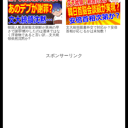
韓国人船員射殺北朝鮮が異例の早
文大統領親書外交で対応か？安倍
さで謝罪!燃やしたのは遺体ではな
首相が応じるかは未知数！
く浮遊物であると言い訳…文大統
領依然沈黙か?
スポンサーリンク