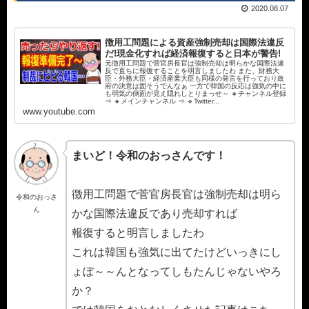
2020.08.07
徴用工問題による資産強制売却は国際法違反
だ!現金化すれば経済報復すると日本が警告!
元徴用工問題で菅官房長官は強制売却は明らかな国際法違
反で直ちに報復することを明言しましたわ また、財務大
臣・外務大臣・経済産業大臣も同様の発言を行っており政
府の決意は固そうでんなぁ 一方で韓国の反応は強気の中に
も弱気の側面が見え隠れしとりまっせ～ 🔸チャンネル登録
⇒ 🔸メインチャンネル ⇒ 🔹Twitter...
www.youtube.com
まいど！令和のおっさんです！
徴用工問題で菅官房長官は強制売却は明ら
令和のおっさ
ん
かな国際法違反であり売却すれば
報復すると明言しましたわ
これは韓国も強気に出てたけどいっきにし
ょぼ～～んとなってしもたんじゃないやろ
か？