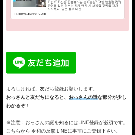
기업의 자산을 압류했다는 공시송달이 4일 발효한 것과
관련해 일본 정부는 강제 매각 시 보복할 것임을 재차
시사했다. 일본 정부 대변
n.news.naver.com
よろしければ、友だち登録お願いします。
おっさんと友だちになると、
おっさんの謎
な部分が少し
わかるぞ！
※注意：おっさんの謎を知るにはLINE登録が必須です。
こちらから 令和の反撃!LINEに事前にご登録下さい。