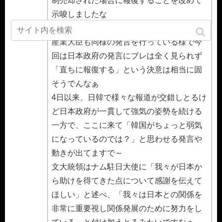
制売却された場合に報復することを改めて
示唆しましたな
菅官房長官を始めとして財務・外務・経済
産業大臣も同様の発言を行っている様で今
回は日本政府の発言にブレは全く見られず
「直ちに報復する」という決意は相当に固
そうでんなぁ
4日以来、日韓で様々な報道が交錯しとるけ
ど日本政府が一貫して強気の姿勢を続ける
一方で、ここに来て「韓国がちょっと弱気
になっているのでは？」と思わせる発言や
動きが出てますで～
文大統領はナム駐日大使に「我々が日本か
ら助けを得てきた点について感謝を伝えて
ほしい」と述べ、「我々は日本との関係を
非常に重要視し関係発展のために努力をし