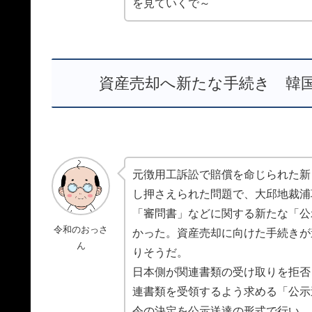
を見ていくで～
資産売却へ新たな手続き 韓
元徴用工訴訟で賠償を命じられた新
し押さえられた問題で、大邱地裁浦
「審問書」などに関する新たな「公
令和のおっさ
かった。資産売却に向けた手続きが
ん
りそうだ。
日本側が関連書類の受け取りを拒否
連書類を受領するよう求める「公示
令の決定を公示送達の形式で行い、