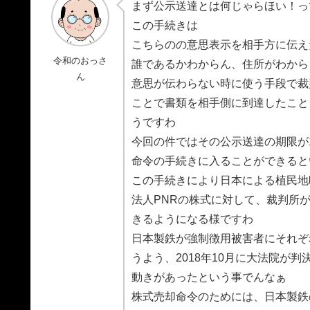
まず公示送達とは何じゃらほい！っ
この手続きは
こちらのの意思表示を相手方に伝え
令和のおっさ
誰であるかわからん、住所がわから
ん
意思が伝わらない時に使う手段で裁
ことで書類を相手側に到達したこと
うですわ
今回の件ではその公示送達の期限が1
命令の手続きに入ることができると
この手続きにより日本による植民地
法人PNRの株式に対して、裁判所が
きるようになる様ですわ
日本製鉄が強制徴用被害者にそれぞ
うよう、2018年10月に大法院が
動きがあったという事でんなぁ
株式売却命令のためには、日本製鉄