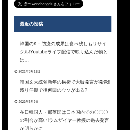
最近の投稿
韓国のK－防疫の成果は食べ残しもリサイ
クル!Youtubeライブ配信で映り込んだ物と
は…
2021年3月11日
韓国文大統領新年の挨拶で大嘘発言が発覚!!
残り任期で後何回のウソが出る?
2021年3月9日
在日韓国人・部落民は日本国内での〇〇〇
の割合が高い!ラムザイヤー教授の過去発言
が明らかに