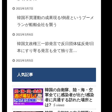
2021年3月7日
韓国不買運動の成果現る!倒産というブーメ
ランが船舶会社を襲う
2021年3月6日
韓国文政権三一節発言で反日団体猛反発!日
本にすり寄る発言も全て独り言…
2021年3月5日
人気記事
韓国の自衛隊、陸・海・空
軍全てに感染者が出た!感染
者に共通する訪れた場所と
は?
5 views