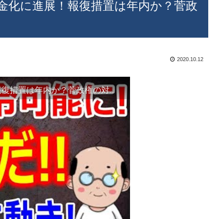
現金化に進展！報復措置は年内か？菅政
2020.10.12
【速報】徴用工問題 日本資産現金化に進展！報復措置は年内か？菅政権の対応に期待集まる！