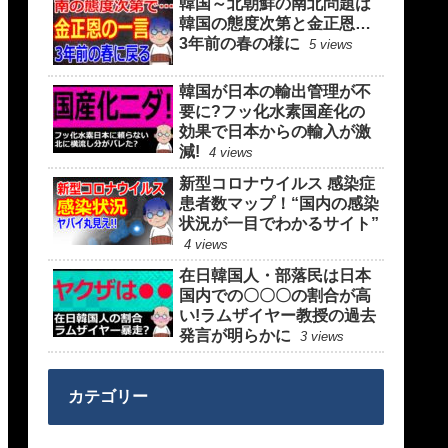
韓国～北朝鮮の南北問題は
韓国の態度次第と金正恩…
3年前の春の様に
5 views
韓国が日本の輸出管理が不
要に?フッ化水素国産化の
効果で日本からの輸入が激
減!
4 views
新型コロナウイルス 感染症
患者数マップ！“国内の感染
状況が一目でわかるサイト”
4 views
在日韓国人・部落民は日本
国内での〇〇〇の割合が高
い!ラムザイヤー教授の過去
発言が明らかに
3 views
カテゴリー