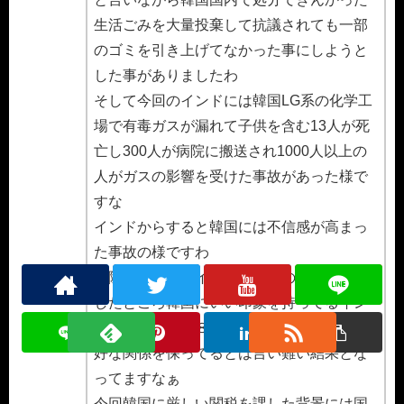
生活ごみを大量投棄して抗議されても一部
のゴミを引き上げてなかった事にしようと
した事がありましたわ
そして今回のインドには韓国LG系の化学工
場で有毒ガスが漏れて子供を含む13人が死
亡し300人が病院に搬送され1000人以上の
人がガスの影響を受けた事故があった様で
すな
インドからすると韓国には不信感が高まっ
た事故の様ですわ
実際の調査ではインドで韓国の印象調査を
したところ韓国にいい印象を持ってるイン
ド人はわずか２８％となっており決して良
好な関係を保ってるとは言い難い結果とな
ってますなぁ
今回韓国に厳しい関税を課した背景には国