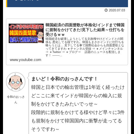
2020.07.03
韓国経済の四面楚歌が本格化!インドまで韓国
に規制をかけてきた!見下した結果～仕打ちを
受けるｗｗ
韓国経済を破壊しようとしてる文政権やけどインドとの関
係も 悪化してる様ですわ。韓国もまさかインドに仕打ちを
喰らうとは… 見下してる事で国際社会からも四面楚歌とな
ってきてますわ 🔸チャンネル登録 ⇒ 🔸メインチャンネル
⇒ 🔹Twitter ⇒ 🔹ブログ⇒ 話題のニュースを配信しま
す！ --------...
www.youtube.com
まいど！令和のおっさんです！
韓国と日本での輸出管理は1年近く経ったけ
どここに来てインドが韓国からの輸入に規
令和のおっさ
ん
制をかけてきたみたいでっせ～
段階的に規制をかけてる様やけど早々に3件
も規制をかけて韓国国内に衝撃が走ってる
そうですわ～