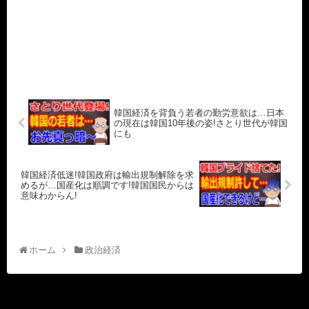
韓国経済を背負う若者の勤労意欲は…日本
の現在は韓国10年後の姿!さとり世代が韓国
にも
韓国経済低迷!韓国政府は輸出規制解除を求
めるが…国産化は順調です!韓国国民からは
意味わからん!
ホーム
政治経済