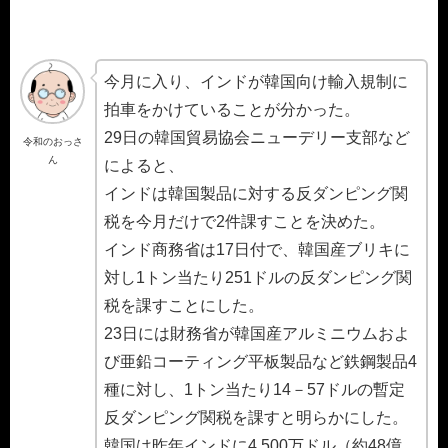
今月に入り、インドが韓国向け輸入規制に
拍車をかけていることが分かった。
29日の韓国貿易協会ニューデリー支部など
令和のおっさ
ん
によると、
インドは韓国製品に対する反ダンピング関
税を今月だけで2件課すことを決めた。
インド商務省は17日付で、韓国産ブリキに
対し1トン当たり251ドルの反ダンピング関
税を課すことにした。
23日には財務省が韓国産アルミニウムおよ
び亜鉛コーティング平板製品など鉄鋼製品4
種に対し、1トン当たり14－57ドルの暫定
反ダンピング関税を課すと明らかにした。
韓国は昨年インドに4,500万ドル（約48億