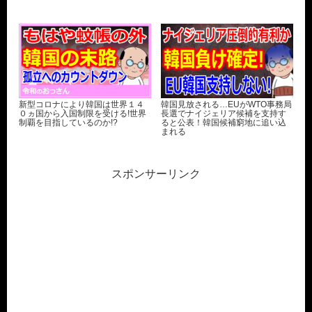
新型コロナにより韓国は世界１４
韓国見放される…EUがWTO事務局
０ヵ国から入国制限を受ける!世界
長選でナイジェリア候補を支持す
制覇を目指しているのか!?
ると公表！韓国候補窮地に追い込
まれる
スポンサーリンク