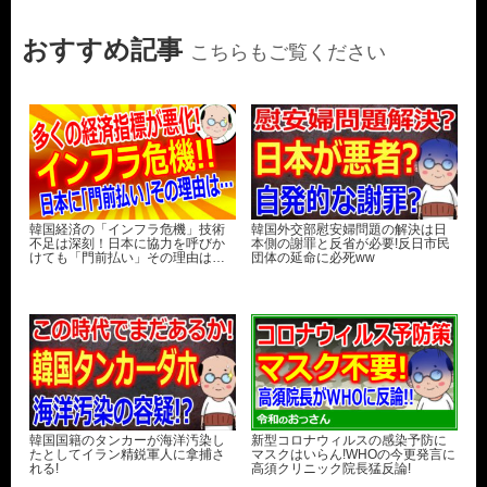
おすすめ記事
こちらもご覧ください
韓国経済の「インフラ危機」技術
韓国外交部慰安婦問題の解決は日
不足は深刻！日本に協力を呼びか
本側の謝罪と反省が必要!反日市民
けても「門前払い」その理由は…
団体の延命に必死ww
韓国国籍のタンカーが海洋汚染し
新型コロナウィルスの感染予防に
たとしてイラン精鋭軍人に拿捕さ
マスクはいらん!WHOの今更発言に
れる!
高須クリニック院長猛反論!