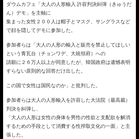
ダウムカフェ「大人の人形輸入 許容判決糾弾（きゅうだ
ん）デモ」を主軸に
集まった女性２００人は帽子とマスク、サングラスなど
で顔を隠してデモに参加した。
参加者らは「大人の人形の輸入と販売を禁止してほしい
という青瓦台（チョンワデ、大統領府）への
請願に２６万人以上が同意したが、韓国政府は遺憾表明
すらない原則的な回答だけ出した。
この国で女性は国民なのか」と批判した。
参加者らは大人の人形輸入を許容した大法院（最高裁）
判決を糾弾し、
「大人の人形は女性の身体を男性の性欲と支配欲を解消
するための手段として消費する性搾取文化の一面」と主
張した。