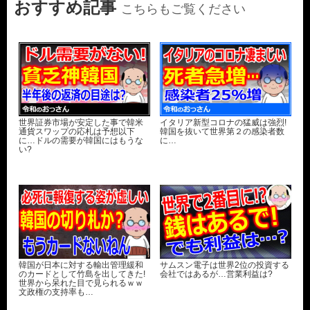
おすすめ記事
こちらもご覧ください
世界証券市場が安定した事で韓米
イタリア新型コロナの猛威は強烈!
通貨スワップの応札は予想以下
韓国を抜いて世界第２の感染者数
に…ドルの需要が韓国にはもうな
に…
い?
韓国が日本に対する輸出管理緩和
サムスン電子は世界2位の投資する
のカードとして竹島を出してきた!
会社ではあるが…営業利益は?
世界から呆れた目で見られるｗｗ
文政権の支持率も…