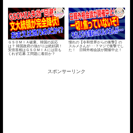
ＧＳＯＭＩＡ破棄、韓国の反応
憧れの【令和世界からの衝撃】の
は？ 韓国政府の強がりは絶好調！
スルメさんが･･･？マジで衝撃でし
安倍首相はＧＳＯＭＩＡには目も
た！ 日韓外相会談が開催中止！
くれず応募 工問題に着目か？
スポンサーリンク