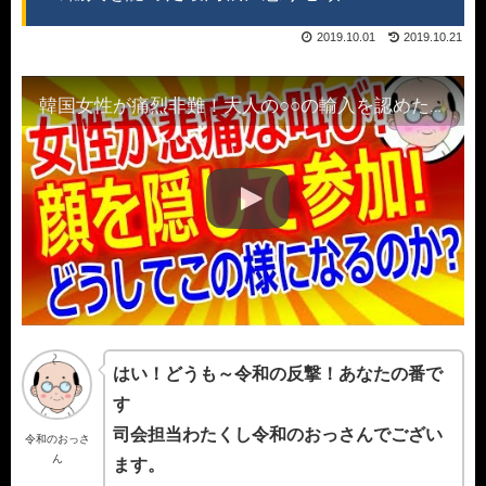
2019.10.01
2019.10.21
韓国女性が痛烈非難！大人の○○の輸入を認めた最高裁に怒り心頭！
はい！どうも～令和の反撃！あなたの番で
す
司会担当わたくし令和のおっさんでござい
令和のおっさ
ん
ます。