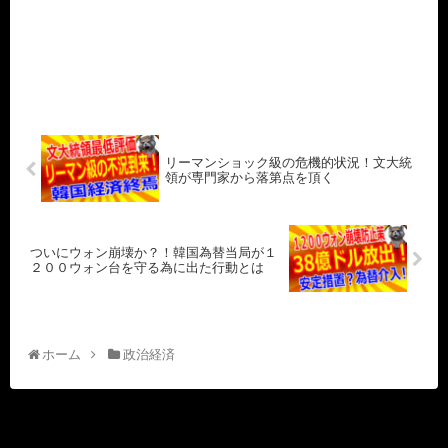
リーマンショック級の危機的状況！文大統
領が専門家から落第点を頂く
ついにウォン崩壊か？！韓国為替当局が１
２００ウォン台を守る為に出た行動とは
ホーム
政治経済