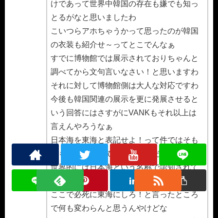
けであって世界中韓国の存在も嫌でも知っ
とるがなと思いましたわ
こいつらアホちゃうかって思ったのが韓国
の衣装も紹介せ～ってとこでんなぁ
すでに博物館では展示されておりちゃんと
調べてから文句言いなさい！と思いますわ
それに対して博物館側は大人な対応ですわ
今後も韓国関連の展示を更に発展させると
いう回答にはさすがにVANKもそれ以上は
言えんやろうなぁ
日本海を東海と表記せよ！って件ではそも
そも東海と言うてるのは韓国だけであって
世界的には日本海という名称で認知されて
るんやさかいに
ここで必死に東海にしろ！と言ったところ
で何も変わらんと思うんやけどな