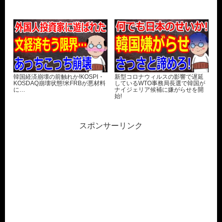
韓国経済崩壊の前触れか!KOSPI・
新型コロナウィルスの影響で遅延
KOSDAQ崩壊状態!米FRBが悪材料
しているWTO事務局長選で韓国が
に…
ナイジェリア候補に嫌がらせを開
始!
スポンサーリンク