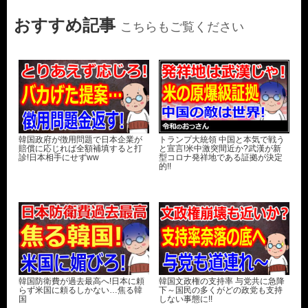
おすすめ記事
こちらもご覧ください
韓国政府が徴用問題で日本企業が
トランプ大統領 中国と本気で戦う
賠償に応じれば全額補填すると打
と宣言!米中激突間近か?武漢が新
診!日本相手にせずww
型コロナ発祥地である証拠が決定
的!!
韓国防衛費が過去最高へ!日本に頼
韓国文政権の支持率 与党共に急降
らず米国に頼るしかない…焦る韓
下～国民の多くがどの政党も支持
国
しない事態に!!