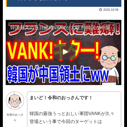
2020.10.05
韓国最大の反日組織VANKが大騒ぎ!韓国が中国領土で日本海の表記を直せ!フランスの是正要求するも拒否される
まいど！令和のおっさんです！
韓国の最強うっとおしい軍団VANKが久々
令和のおっさ
ん
登場という事で今回のターゲットは