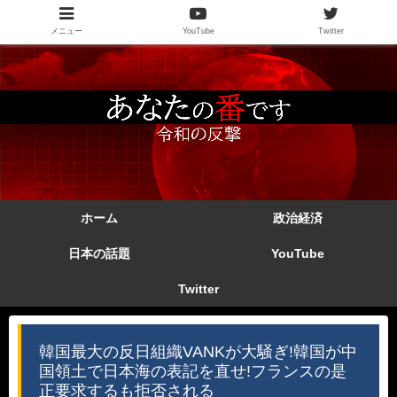
メニュー
YouTube
Twitter
ホーム
政治経済
日本の話題
YouTube
Twitter
韓国最大の反日組織VANKが大騒ぎ!韓国が中
国領土で日本海の表記を直せ!フランスの是
正要求するも拒否される