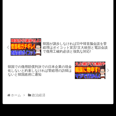
韓国が譲歩しなければ日中韓首脳会談を菅
総理はボイコット宣言!文大統領と電話会談
で徴用工確約必須と強気な対応!
韓国での徴用賠償判決での日本企業の現金
化しないと約束しなければ菅総理の訪韓は
ないと韓国政府に通知
ホーム
政治経済