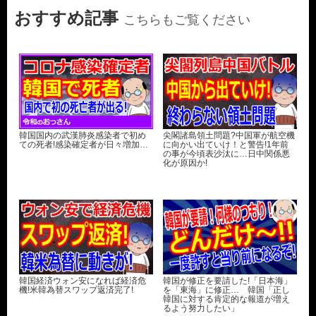
おすすめ記事
こちらもご覧ください
韓国国内の武漢肺炎感染者で初め
尖閣諸島領土問題?中国軍が航空機
ての死者!感染確定者が日々増加…
に向かい出ていけ！と警告!1年前
の事が今頃表沙汰に…日中関係悪
化が原因か!
韓国経済ウォン安になれば経済危
韓国が修正を要請した!「日本海」
機!米韓為替スワップ返済完了!
を「東海」に修正… 韓国「正し
韓国に対する肯定的な報道が増え
るよう努力したい」