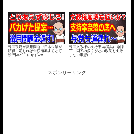
韓国政府が徴用問題で日本企業が
韓国文政権の支持率 与党共に急降
賠償に応じれば全額補填すると打
下～国民の多くがどの政党も支持
診!日本相手にせずww
しない事態に!!
スポンサーリンク