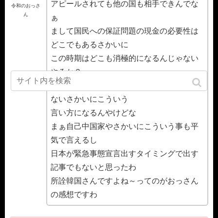
アピールされても他の国も相手できんでな
令和のおっさ
ん
ぁ
まして国民への保証問題の現金の必要性は
どこでもあるさかいに
この時期はどこも消極的になるんじゃない
やろか？
まぁ相変わらずスワップの事100%理解して
ないさかいにこういう
言い方になるんやけどな
まぁ自己中国家やさかいにこういう事も平
気で言えるし
日本が緊急事態宣言出すタイミングで出す
記事でもないと思ったわ
所詮韓国さんですよね～ってのがおっさん
の感想ですわ