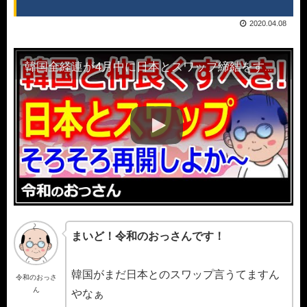
2020.04.08
韓国全経連が4月中に日本とスワップ締結をすべきと上から目線!無論、日本は未読スルーｗｗ
まいど！令和のおっさんです！
韓国がまだ日本とのスワップ言うてますん
令和のおっさ
ん
やなぁ