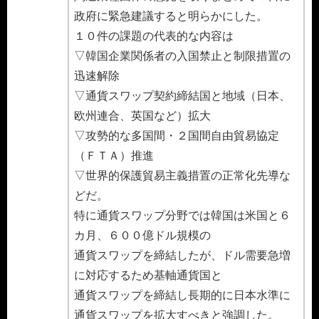
政府に緊急建議すると明らかにした。
１０件の課題の代表的な内容は
▽韓国企業関係者の入国禁止と制限措置の
迅速解除
▽通貨スワップ契約締結国と地域（日本、
欧州連合、英国など）拡大
▽攻勢的な多国間・２国間自由貿易協定
（ＦＴＡ）推進
▽世界的保護貿易主義措置の正常化先導な
どだ。
特に通貨スワップ分野では韓国は米国と６
カ月、６００億ドル規模の
通貨スワップを締結したが、ドル需要急増
に対応するため基軸通貨国と
通貨スワップを締結し長期的に日本水準に
通貨スワップを拡大すべきと強調した。