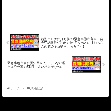
新型コロナに打ち勝て!緊急事態宣言本日発
令!7都府県が対象で1か月をめどに【おっさ
んの感染予防講座もあるで～】
緊急事態宣言に愛知県が入っていない理由
とは!?全国で5番目に多い感染者なのに…
ホーム
政治経済