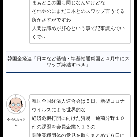
まぁどこの国も同じなんやけどな
それやのにまだ日本とのスワップ言うてる
所がさすがですわ
人間は諦めが肝心という事で記事読んでい
くで～
韓国全経連「日本など基軸・準基軸通貨国と４月中にス
ワップ締結すべき」
韓国全国経済人連合会は５日、新型コロナ
ウイルスによる世界的な
経済危機打開に向けた貿易・通商分野１０
令和のおっさ
ん
件の課題を会員企業と１３の
関連業種団体の意見を取りまとめて６日に