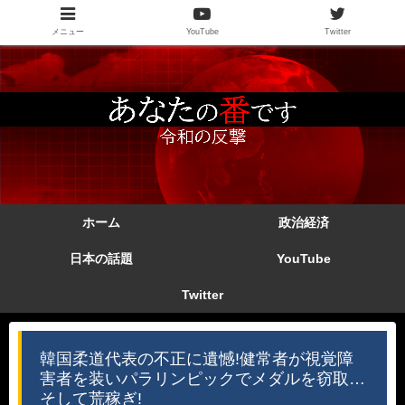
メニュー
YouTube
Twitter
ホーム
政治経済
日本の話題
YouTube
Twitter
韓国柔道代表の不正に遺憾!健常者が視覚障
害者を装いパラリンピックでメダルを窃取…
そして荒稼ぎ!