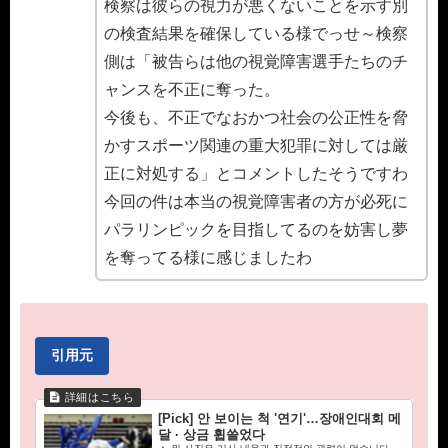
検察は彼らの視力が悪くないことを示す別
の検査結果を確保している様でっせ～検察
側は「被告らは他の視覚障害選手たちのチ
ャンスを不正に奪った。
今後も、不正でなおかつ社会の公正性を脅
かすスポーツ関連の重大犯罪に対しては厳
正に対処する」とコメントしたそうですわ
今回の件は本当の視覚障害者の方が必死に
パラリンピックを目指してるのを妨害し夢
を奪ってる様に感じましたわ
引用元
[Pick] 안 보이는 척 '연기'…장애인대회 메
달 · 상금 휩쓸었다