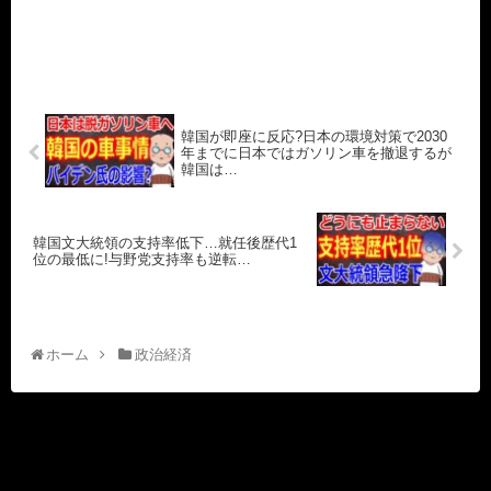
韓国が即座に反応?日本の環境対策で2030
年までに日本ではガソリン車を撤退するが
韓国は…
韓国文大統領の支持率低下…就任後歴代1
位の最低に!与野党支持率も逆転…
ホーム
政治経済