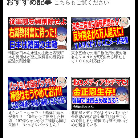
おすすめ記事
こちらもご覧ください
韓国が日本を永遠の主敵と表現!日
東京五輪での旭日旗使用の反対署
本右翼団体が歴史教科書の慰安婦
名をＶＡＮＫが5万集める!果たし
記述の削除活
てＩＯＣの対応は？
えらいこっちゃで～！船体に結氷
北朝鮮メディアがようやく動いた!
が発生？ 10年かけて開発した技
金正恩の死亡説や重症説はデマな
術…197億ウォンかけて補修も同じ
ので信じるな!韓国では謎の買いだ
欠陥！ やっぱりバッタもん！
めが起きている