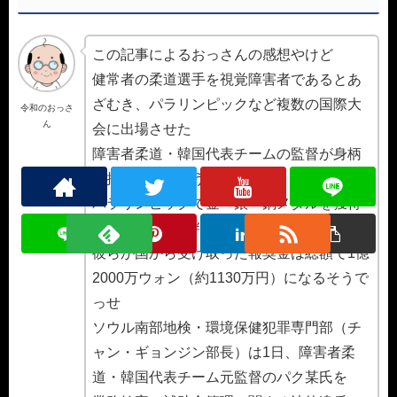
この記事によるおっさんの感想やけど
健常者の柔道選手を視覚障害者であるとあ
ざむき、パラリンピックなど複数の国際大
令和のおっさ
ん
会に出場させた
障害者柔道・韓国代表チームの監督が身柄
を拘束されたそうですわ。
パラリンピックで金・銀・銅メダルを獲得
した選手らも裁判を受けることになった。
彼らが国から受け取った報奨金は総額で1億
2000万ウォン（約1130万円）になるそうで
っせ
ソウル南部地検・環境保健犯罪専門部（チ
ャン・ギョンジン部長）は1日、障害者柔
道・韓国代表チーム元監督のパク某氏を