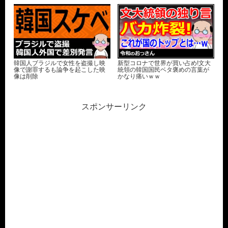
韓国人ブラジルで女性を盗撮し映
新型コロナで世界が買い占め!文大
像で謝罪するも論争を起こした映
統領の韓国国民ベタ褒めの言葉が
像は削除
かなり痛いｗｗ
スポンサーリンク