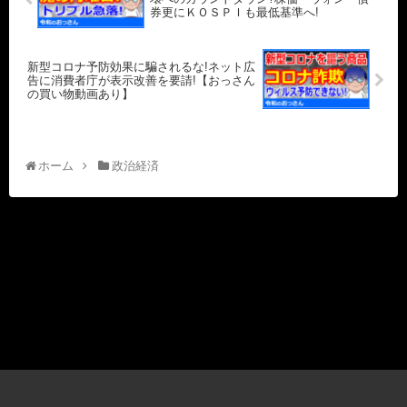
券更にＫＯＳＰＩも最低基準へ!
新型コロナ予防効果に騙されるな!ネット広
告に消費者庁が表示改善を要請!【おっさん
の買い物動画あり】
ホーム
政治経済