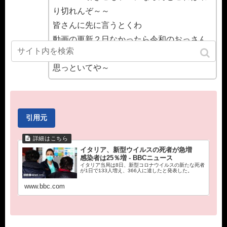
り切れんぞ～～
皆さんに先に言うとくわ
動画の更新２日なかったら令和のおっさん
はコロナのおっさんになったと
思っといてや～
引用元
イタリア、新型ウイルスの死者が急増
感染者は25％増 - BBCニュース
イタリア当局は8日、新型コロナウイルスの新たな死者
が1日で133人増え、366人に達したと発表した。
www.bbc.com