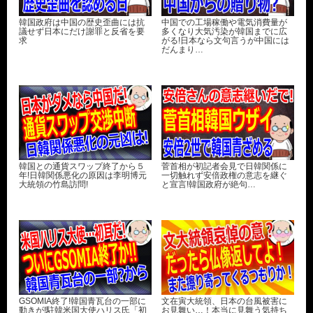
韓国政府は中国の歴史歪曲には抗
中国での工場稼働や電気消費量が
議せず日本にだけ謝罪と反省を要
多くなり大気汚染が韓国までに広
求
がる!日本なら文句言うが中国には
だんまり…
韓国との通貨スワップ終了から５
菅首相が初記者会見で日韓関係に
年!日韓関係悪化の原因は李明博元
一切触れず安倍政権の意志を継ぐ
大統領の竹島訪問!
と宣言!韓国政府が絶句…
GSOMIA終了!韓国青瓦台の一部に
文在寅大統領、日本の台風被害に
動きが!駐韓米国大使ハリス氏「初
お見舞い…！本当に見舞う気持ち