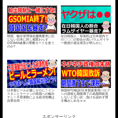
韓国、輸出管理強化撤廃要求に応
在日韓国人・部落民は日本国内で
じない日本に対し相変わらず
の〇〇〇の割合が高い!ラムザイヤ
GSOMIA破棄の禁断カードを使う
ー教授の過去発言が明らかに
のか?
日本製ビールが遂にゼロに！イン
韓国WTO敗訴!日本製産業用バルブ
スタントラーメンの韓国への輸出
への課税も期限満了の為期間延長
ナシ！不買運動による経済危機は
しないと言い訳…負けを認めず唇
自業自得・・・
を噛みしめるｗｗ
スポンサーリンク