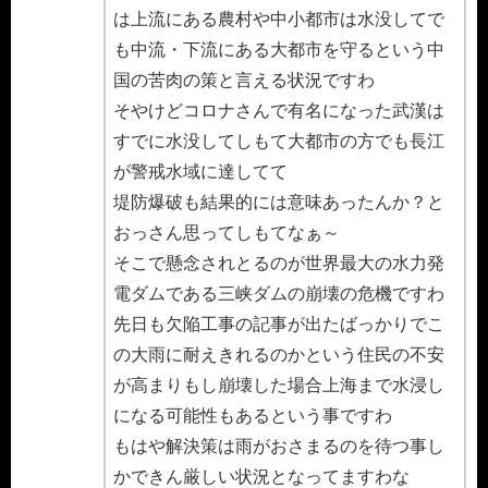
は上流にある農村や中小都市は水没してで
も中流・下流にある大都市を守るという中
国の苦肉の策と言える状況ですわ
そやけどコロナさんで有名になった武漢は
すでに水没してしもて大都市の方でも長江
が警戒水域に達してて
堤防爆破も結果的には意味あったんか？と
おっさん思ってしもてなぁ～
そこで懸念されとるのが世界最大の水力発
電ダムである三峡ダムの崩壊の危機ですわ
先日も欠陥工事の記事が出たばっかりでこ
の大雨に耐えきれるのかという住民の不安
が高まりもし崩壊した場合上海まで水浸し
になる可能性もあるという事ですわ
もはや解決策は雨がおさまるのを待つ事し
かできん厳しい状況となってますわな