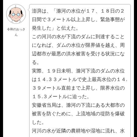
澎湃は、「滁河の水位が１７、１８日の２
日間で３メートル以上上昇し、緊急事態が
発生した」と伝えた。
令和のおっさ
ん
この河川の水が下流のダムに到達すること
になれば、ダムの水位が限界値を越え、周
辺都市が最悪の洪水被害を受ける状況にな
る。
実際、１９日未明、滁河下流のダムの水位
は１４.３３メートルで史上最高水位の１４.
３９メートル直前まで上昇し、限界水位の
１５.３メートルに迫った。
安徽省当局は、滁河の下流にある大都市の
被害を防ぐために、上流地域の堤防を爆破
した。
河川の水が近隣の農耕地や湿地に流れ、水