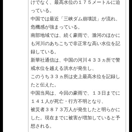
けでなく、最高水位の１７５メートルに迫
っている。
中国では最近「三峡ダム崩壊説」が流れ、
危機感が強まっている。
南部地域では、続く豪雨で、滁河のほかに
も河川のあちこちで非正常な高い水位を記
録している。
新華社通信は、中国の河川４３３ヵ所で警
戒水位を越える洪水が発生し、
このうち３３ヵ所は史上最高水位を記録し
たと伝えた。
中国当局は、今回の豪雨で、１３日までに
１４１人が死亡・行方不明となり、
被災者３８７３万人が発生したと明らかに
した。現在までに被害が増加していると予
想される。