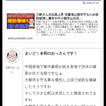
2020.07.23
三峡ダム水位急上昇 安徽省は都市守るため堤
防破壊し農村や中小都市は水没…
中国で起きている集中豪雨による各地の洪水で韓国人も興
味深々ですわ 中国政府は苦肉の策として大都市に被害が出
ない様に上流にて堤防の爆破を 行い農村や小・中都市部が
水没してしもたらしいわ。この記事に韓国人は… 🔸チャン
ネル登録 ⇒ 🔸メインチャンネル ⇒ 🔹Twitter ⇒ 🔹ブログ
⇒ 話題のニュースを配信...
www.youtube.com
まいど！令和のおっさんです！
中国各地で集中豪雨が続き各地で洪水の被
令和のおっさ
ん
害が出てる様ですなぁ
大都市を守る事を優先し上流で堤防を爆破
したそうですわ
そして小さな町は水没したと報道されてま
すわ