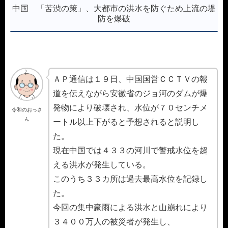
中国 「苦渋の策」、大都市の洪水を防ぐため上流の堤
防を爆破
ＡＰ通信は１９日、中国国営ＣＣＴＶの報
道を伝えながら安徽省のジョ河のダムが爆
発物により破壊され、水位が７０センチメ
令和のおっさ
ん
ートル以上下がると予想されると説明し
た。
現在中国では４３３の河川で警戒水位を超
える洪水が発生している。
このうち３３カ所は過去最高水位を記録し
た。
今回の集中豪雨による洪水と山崩れにより
３４００万人の被災者が発生し、