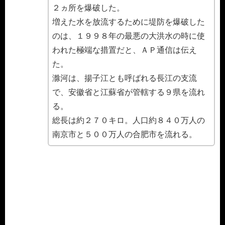
２ヵ所を爆破した。
増えた水を放流するために堤防を爆破した
のは、１９９８年の最悪の大洪水の時に使
われた極端な措置だと、ＡＰ通信は伝え
た。
滁河は、揚子江とも呼ばれる長江の支流
で、安徽省と江蘇省が管轄する９県を流れ
る。
総長は約２７０キロ。人口約８４０万人の
南京市と５００万人の合肥市を流れる。