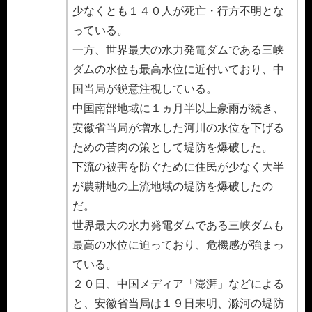
少なくとも１４０人が死亡・行方不明とな
っている。
一方、世界最大の水力発電ダムである三峡
ダムの水位も最高水位に近付いており、中
国当局が鋭意注視している。
中国南部地域に１ヵ月半以上豪雨が続き、
安徽省当局が増水した河川の水位を下げる
ための苦肉の策として堤防を爆破した。
下流の被害を防ぐために住民が少なく大半
が農耕地の上流地域の堤防を爆破したの
だ。
世界最大の水力発電ダムである三峡ダムも
最高の水位に迫っており、危機感が強まっ
ている。
２０日、中国メディア「澎湃」などによる
と、安徽省当局は１９日未明、滁河の堤防