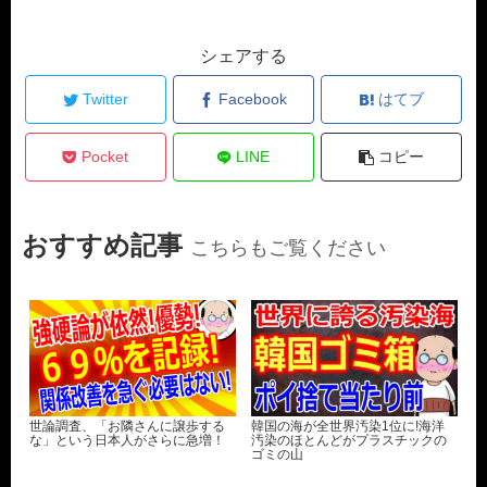
シェアする
Twitter
Facebook
はてブ
Pocket
LINE
コピー
おすすめ記事
こちらもご覧ください
世論調査、「お隣さんに譲歩する
韓国の海が全世界汚染1位に!海洋
な」という日本人がさらに急増！
汚染のほとんどがプラスチックの
ゴミの山