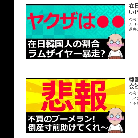
在
い
令和
ムザ
過去
韓
会
令和
ボイ
も不