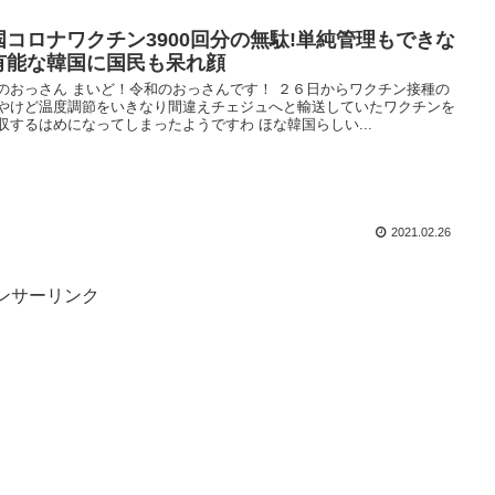
国コロナワクチン3900回分の無駄!単純管理もできな
有能な韓国に国民も呆れ顔
のおっさん まいど！令和のおっさんです！ ２６日からワクチン接種の
やけど温度調節をいきなり間違えチェジュへと輸送していたワクチンを
収するはめになってしまったようですわ ほな韓国らしい...
2021.02.26
ンサーリンク