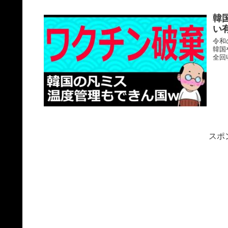
韓
い
令和
韓国
全回
スポ