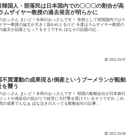
日韓国人・部落民は日本国内での〇〇〇の割合が高
!ラムザイヤー教授の過去発言が明らかに
のおっさん まいど！令和のおっさんです！ 依然として韓国国内ではラ
イヤー教授の論文が大きく扱われとるけど 今度はラムザイヤー教授の
の論文が話題となってるそうですわ ほなその話題の記...
2021.03.07
国不買運動の成果現る!倒産というブーメランが船舶
社を襲う
のおっさん まいど！令和のおっさんです！ 韓国の船舶会社が日本旅行
コットや感染症の拡がりで経営に大打撃を受けているそうですわ これ
買の成果でんなぁ ほな泣きの入ってる船舶会社の記事...
2021.03.06