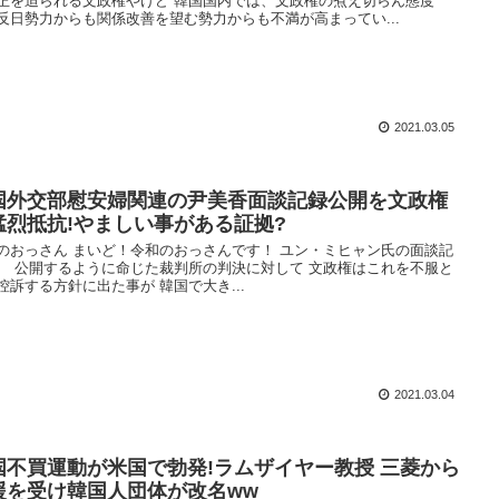
正を迫られる文政権やけど 韓国国内では、文政権の煮え切らん態度
反日勢力からも関係改善を望む勢力からも不満が高まってい...
2021.03.05
国外交部慰安婦関連の尹美香面談記録公開を文政権
猛烈抵抗!やましい事がある証拠?
のおっさん まいど！令和のおっさんです！ ユン・ミヒャン氏の面談記
、 公開するように命じた裁判所の判決に対して 文政権はこれを不服と
控訴する方針に出た事が 韓国で大き...
2021.03.04
国不買運動が米国で勃発!ラムザイヤー教授 三菱から
援を受け韓国人団体が改名ww