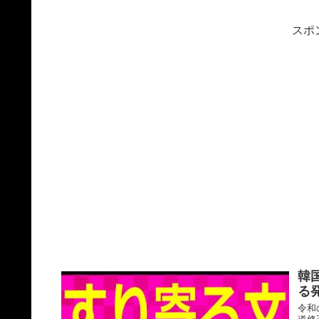
スポ
韓
る
令和