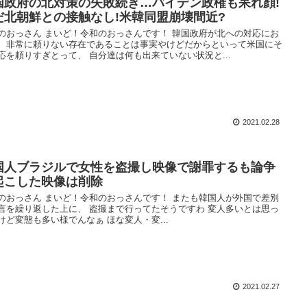
国政府の北対策の失敗続き…バイデン政権も呆れ顔!
だ北朝鮮との接触なし!米韓同盟崩壊間近?
のおっさん まいど！令和のおっさんです！ 韓国政府が北への対応にお
、非常に頼りない存在であることは事実やけどだからといって米国にそ
応を頼りすぎとって、 自分達は何も出来ていない状況と...
2021.02.28
国人ブラジルで女性を盗撮し映像で謝罪するも論争
起こした映像は削除
のおっさん まいど！令和のおっさんです！ またも韓国人が外国で差別
言を繰り返した上に、 盗撮まで行ってたそうですわ 変人多いとは思っ
けど変態も多い様でんなぁ ほな変人・変...
2021.02.27