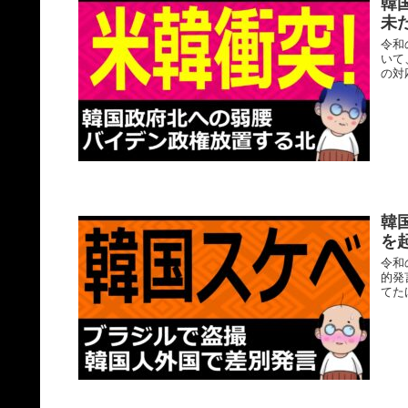
韓
未
令和
いて
の対
韓
を
令和
的発
てた