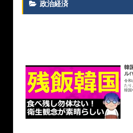
政治経済
韓
ル
令和
たり
韓国