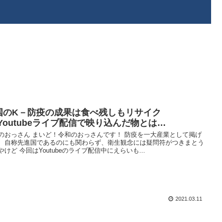
国のK－防疫の成果は食べ残しもリサイク
!Youtubeライブ配信で映り込んだ物とは…
のおっさん まいど！令和のおっさんです！ 防疫を一大産業として掲げ
、自称先進国であるのにも関わらず、衛生観念には疑問符がつきまとう
やけど 今回はYoutubeのライブ配信中にえらいも...
2021.03.11