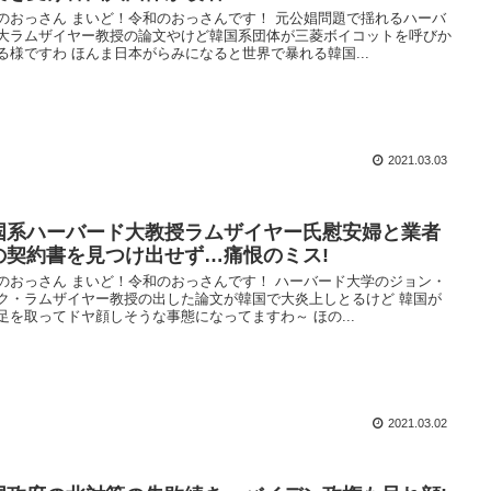
のおっさん まいど！令和のおっさんです！ 元公娼問題で揺れるハーバ
大ラムザイヤー教授の論文やけど韓国系団体が三菱ボイコットを呼びか
る様ですわ ほんま日本がらみになると世界で暴れる韓国...
2021.03.03
国系ハーバード大教授ラムザイヤー氏慰安婦と業者
の契約書を見つけ出せず…痛恨のミス!
のおっさん まいど！令和のおっさんです！ ハーバード大学のジョン・
ク・ラムザイヤー教授の出した論文が韓国で大炎上しとるけど 韓国が
足を取ってドヤ顔しそうな事態になってますわ～ ほの...
2021.03.02