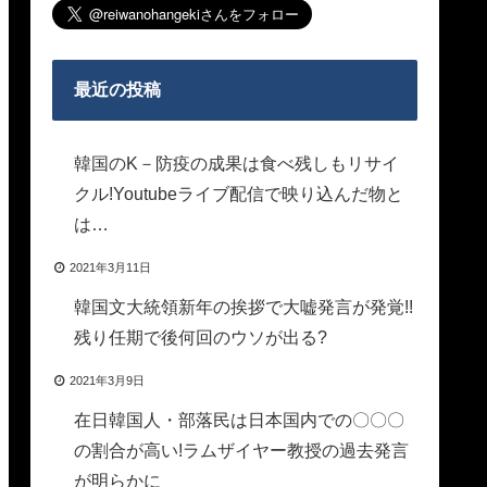
最近の投稿
韓国のK－防疫の成果は食べ残しもリサイ
クル!Youtubeライブ配信で映り込んだ物と
は…
2021年3月11日
韓国文大統領新年の挨拶で大嘘発言が発覚!!
残り任期で後何回のウソが出る?
2021年3月9日
在日韓国人・部落民は日本国内での〇〇〇
の割合が高い!ラムザイヤー教授の過去発言
が明らかに