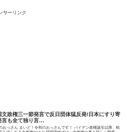
ンサーリンク
国文政権三一節発言で反日団体猛反発!日本にすり寄
発言も全て独り言…
のおっさん まいど！令和のおっさんです！ バイデン政権誕生以降、軌