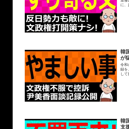
道修
に、
韓
が
令和
録を
して
韓
支