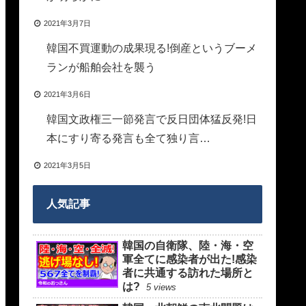
2021年3月7日
韓国不買運動の成果現る!倒産というブーメ
ランが船舶会社を襲う
2021年3月6日
韓国文政権三一節発言で反日団体猛反発!日
本にすり寄る発言も全て独り言…
2021年3月5日
人気記事
韓国の自衛隊、陸・海・空
軍全てに感染者が出た!感染
者に共通する訪れた場所と
は?
5 views