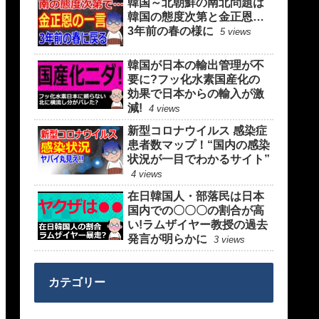
韓国～北朝鮮の南北問題は
韓国の態度次第と金正恩…
3年前の春の様に
5 views
韓国が日本の輸出管理が不
要に?フッ化水素国産化の
効果で日本からの輸入が激
減!
4 views
新型コロナウイルス 感染症
患者数マップ！“国内の感染
状況が一目でわかるサイト”
4 views
在日韓国人・部落民は日本
国内での〇〇〇の割合が高
い!ラムザイヤー教授の過去
発言が明らかに
3 views
カテゴリー