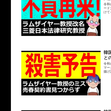
令和
ード
けて
韓
と
令和
マー
揚げ