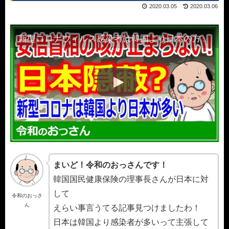
2020.03.05
2020.03.06
新型コロナウィルス感染者は韓国より日本の方が多い!日本は五輪を控え隠蔽戦略か?
まいど！令和のおっさんです！
韓国国民健康保険の理事長さんが日本に対
して
令和のおっさ
ん
えらい事言うてる記事見つけましたわ！
日本は韓国より感染者が多いって主張して