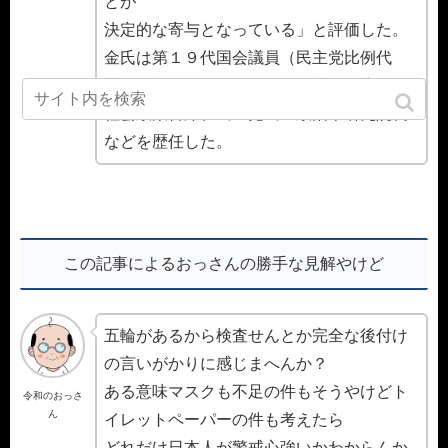
とが
決定的な寄与となっている」と評価した。
金氏は第１９代国会議員（民主党比例代
表）、青瓦台（チョンワデ、大統領府）
社会政策首席、民主党民主政治本研究院長
などを歴任した。
この記事によるおっさんの勝手な見解やけど
五輪があるから検査せんとか完全な後付け
の言いがかりに感じまへんか？
ある意味マスクも不足の件もそうやけどト
令和のおっさ
ん
イレットペーパーの件も考えたら
どれだけ日本人が警戒心強いかわからんか