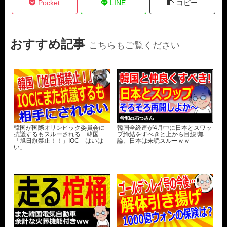
Pocket
LINE
コピー
おすすめ記事
こちらもご覧ください
韓国が国際オリンピック委員会に
韓国全経連が4月中に日本とスワッ
抗議するもスルーされる…韓国
プ締結をすべきと上から目線!無
「旭日旗禁止！！」IOC「はいは
論、日本は未読スルーｗｗ
い」