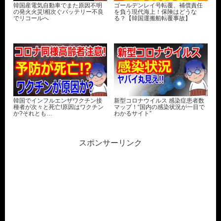
韓国産電気自動車でまた原因不明
ゴールデンレイ号転覆、補償責任
の発火火災!相次ぐバッテリー不良
を負う現代海上！保険はどうな
でリコールへ
る？【韓国運搬船転覆事故】
韓国でインフルエンザワクチン接
新型コロナウイルス 感染症患者数
種者が次々と死亡!原因はワクチン
マップ！“国内の感染状況が一目で
か?それとも…
わかるサイト”
スポンサーリンク