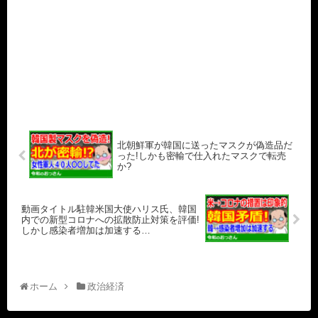
北朝鮮軍が韓国に送ったマスクが偽造品だ
った!しかも密輸で仕入れたマスクで転売
か?
動画タイトル駐韓米国大使ハリス氏、韓国
内での新型コロナへの拡散防止対策を評価!
しかし感染者増加は加速する…
ホーム
政治経済