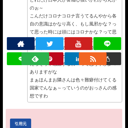
のぉ～
こんだけコロナコロナ言うてるんやから各
自の意識はかなり高く、もし風邪かな？っ
て思った時には頭にはコロナかな？って思
いながら病院へ行く人が多いと思うけどな
韓国は検査検査で次々の感染者が出とるや
ろうけどあっちと日本の衛生面の違いを見
たらそりゃ感染するわ～って思う事が多々
ありますがな
まぁほんまお隣さんは色々難癖付けてくる
国家でんなぁ～っていうのがおっさんの感
想ですわ
引用元