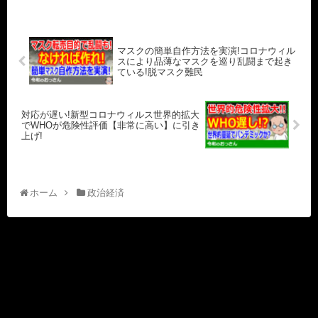
マスクの簡単自作方法を実演!コロナウィル
スにより品薄なマスクを巡り乱闘まで起き
ている!脱マスク難民
対応が遅い!新型コロナウィルス世界的拡大
でWHOが危険性評価【非常に高い】に引き
上げ!
ホーム
政治経済