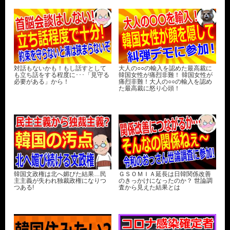
対話もないかも！もし話すとして
大人の○○の輸入を認めた最高裁に
も立ち話をする程度に･･･「見守る
韓国女性が痛烈非難！ 韓国女性が
必要がある」から！
痛烈非難！大人の○○の輸入を認め
た最高裁に怒り心頭！
韓国文政権は北へ媚びた結果…民
ＧＳＯＭＩＡ延長は日韓関係改善
主主義が失われ独裁政権になりつ
のきっかけになったのか？ 世論調
つある!
査から見えた結果とは