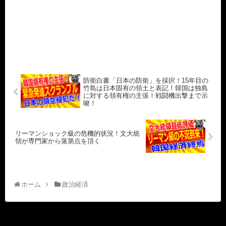
防衛白書「日本の防衛」を採択！15年目の
竹島は日本固有の領土と表記！韓国は独島
に対する領有権の主張！戦闘機出撃まで示
唆！
リーマンショック級の危機的状況！文大統
領が専門家から落第点を頂く
ホーム
政治経済