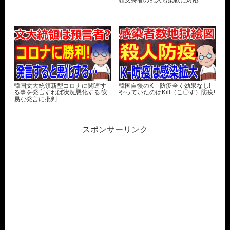
韓国文大統領新型コロナに関連す
韓国自慢のK－防疫全く効果なし!
る事を発言すれば状況悪化する!安
やっていたのはKill（こ〇す）防疫!
易な発言に批判…
スポンサーリンク