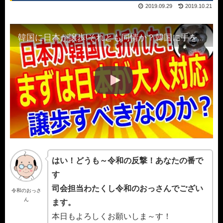
2019.09.29
2019.10.21
韓国に日本が譲歩!それとも同情か？韓国に手を差し伸べる？
はい！どうも～令和の反撃！あなたの番で
す
司会担当わたくし令和のおっさんでござい
令和のおっさ
ん
ます。
本日もよろしくお願いしま～す！