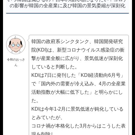
の影響が韓国の全産業に及び韓国の景気委縮が深刻化
韓国の政府系シンクタンク、韓国開発研究
院(KDI)は、新型コロナウイルス感染症の衝
撃が産業全般に広がり、景気低迷が深刻化
令和のおっさ
ん
していると判断した。
KDIは7日に発刊した「KDI経済動向6月号」
で「国内外の需要が冷え込み、4月の全産業
活動指数が大幅に低下した」と明らかにし
た。
KDIは今年1-2月に景気低迷が鈍化している
とみていたが、
コロナ禍が本格化した3月からはこうした表
現を削除し、