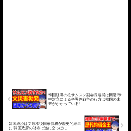
韓国経済の柱サムスン副会長逮捕は回避!米
中対立による半導体戦争の行方は韓国の未
来がかかっている!
韓国経済は文政権後国家債務が歴史的結果
に!韓国政府の財布は遂に空っぽに…