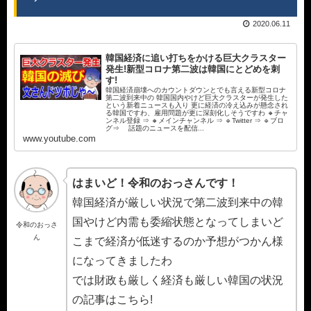
2020.06.11
韓国経済に追い打ちをかける巨大クラスター
発生!新型コロナ第二波は韓国にとどめを刺
す!
韓国経済崩壊へのカウントダウンとでも言える新型コロナ
第二波到来中の 韓国国内やけど巨大クラスターが発生した
という新着ニュースも入り 更に経済の冷え込みが懸念され
る韓国ですわ、雇用問題が更に深刻化しそうですわ 🔸チャ
ンネル登録 ⇒ 🔸メインチャンネル ⇒ 🔹Twitter ⇒ 🔹ブロ
グ⇒ 話題のニュースを配信...
www.youtube.com
はまいど！令和のおっさんです！
韓国経済が厳しい状況で第二波到来中の韓
国やけど内需も委縮状態となってしまいど
令和のおっさ
ん
こまで経済が低迷するのか予想がつかん様
になってきましたわ
では財政も厳しく経済も厳しい韓国の状況
の記事はこちら!