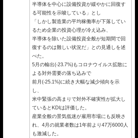
半導体を中心に設備投資が緩やかに回復す
る可能性を示唆している」とし
「しかし製造業の平均稼働率が下落してい
るため企業の投資心理が冷え込み、
半導体を除いた設備投資全般が短期間で回
復するのは難しい状況だ」との見通しを述
べた。
5月の輸出(-23.7%)もコロナウイルス拡散に
よる対外需要の落ち込みで
前月(-25.1%)に続き大幅な減少傾向を示
し、
米中緊張の高まりで対外不確実性が拡大し
ているとKDIは評価した。
産業全般の景気低迷が雇用市場にも反映さ
れ、4月の就業者数は1年前より47万6000人
も激減した。