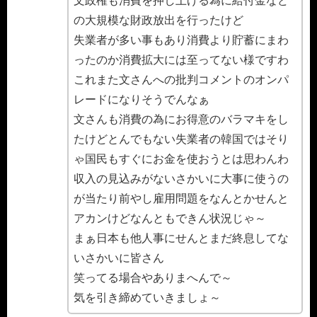
文政権も消費を押し上げる為に給付金など
の大規模な財政放出を行ったけど
失業者が多い事もあり消費より貯蓄にまわ
ったのか消費拡大には至ってない様ですわ
これまた文さんへの批判コメントのオンパ
レードになりそうでんなぁ
文さんも消費の為にお得意のバラマキをし
たけどとんでもない失業者の韓国ではそり
ゃ国民もすぐにお金を使おうとは思わんわ
収入の見込みがないさかいに大事に使うの
が当たり前やし雇用問題をなんとかせんと
アカンけどなんともできん状況じゃ～
まぁ日本も他人事にせんとまだ終息してな
いさかいに皆さん
笑ってる場合やありまへんで～
気を引き締めていきましょ～