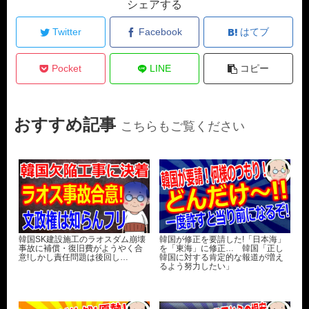
シェアする
Twitter
Facebook
はてブ
Pocket
LINE
コピー
おすすめ記事
こちらもご覧ください
韓国SK建設施工のラオスダム崩壊
韓国が修正を要請した!「日本海」
事故に補償・復旧費がようやく合
を「東海」に修正… 韓国「正し
意!しかし責任問題は後回し…
韓国に対する肯定的な報道が増え
るよう努力したい」