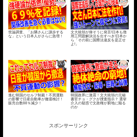
世論調査、「お隣さんに譲歩する
文大統領が偉そうに発言!日本も徴
な」という日本人がさらに急増！
用工問題解決法を出すべき!日本か
ら「その前に国際法違反を是正せ
よ!」
進む韓国のセルフ制裁！不買運動
韓国政界に激震！文大統領の元秘
の影響で日産自動車が撤退検討！
書官チョ・グクが捜査指示？ 選挙
販売台数88％減少！
介入の疑惑で文政権が窮地に陥る
のか
スポンサーリンク