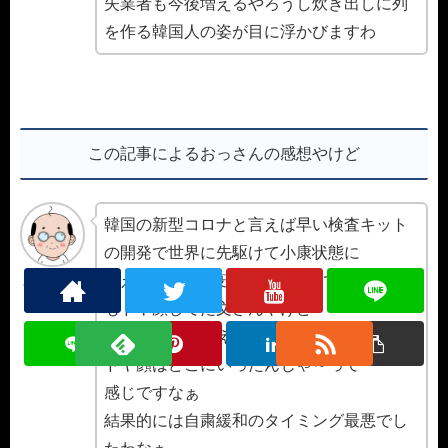
失業者も今後増えるやろうし炊き出しに列
を作る韓国人の姿が目に浮かびますわ
この記事によるおっさんの感想やけど
韓国の新型コロナと言えば早い検査キット
の開発で世界に先駆けて小康状態に
抑えた事でK防疫を自画自賛して経済回復
令和のおっさ
ん
もドヤ顔してた文さんやけど
検査キットは使えんは第二波来るわであの
ドヤ顔はどこにいったんじゃ～って
感じですなぁ
結果的には自粛緩和のタイミング最悪でし