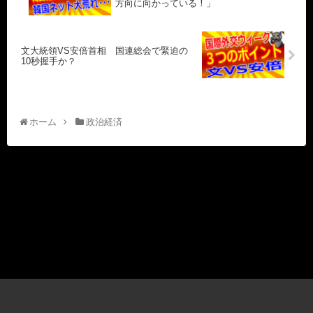
方向に向かっている！」
文大統領VS安倍首相 国連総会で緊迫の
10秒握手か？
ホーム
政治経済