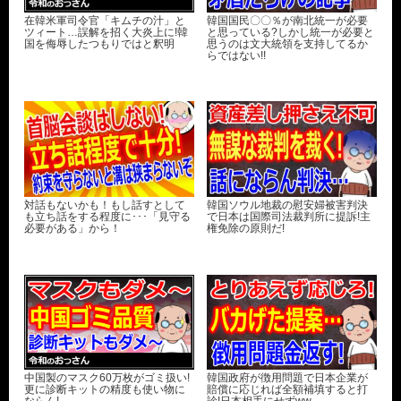
在韓米軍司令官「キムチの汁」と
韓国国民〇〇％が南北統一が必要
ツィート…誤解を招く大炎上に!韓
と思っている?しかし統一が必要と
国を侮辱したつもりではと釈明
思うのは文大統領を支持してるか
らではない!!
対話もないかも！もし話すとして
韓国ソウル地裁の慰安婦被害判決
も立ち話をする程度に･･･「見守る
で日本は国際司法裁判所に提訴!主
必要がある」から！
権免除の原則だ!
中国製のマスク60万枚がゴミ扱い!
韓国政府が徴用問題で日本企業が
更に診断キットの精度も使い物に
賠償に応じれば全額補填すると打