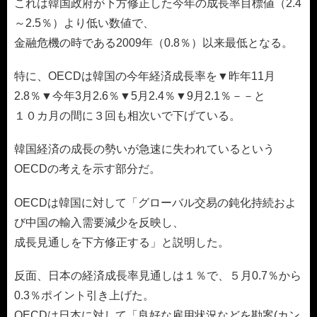
これは韓国政府が下方修正した今年の成長率目標値（2.4
～2.5％）より低い数値で、
金融危機の時である2009年（0.8％）以来最低となる。
特に、OECDは韓国の今年経済成長率を▼昨年11月
2.8％▼今年3月2.6％▼5月2.4％▼9月2.1％－－と
１０カ月の間に３回も相次いで下げている。
韓国経済の成長の勢いが急速に失われているという
OECDの考えを示す部分だ。
OECDは韓国に対して「グローバル交易の鈍化持続およ
び中国の輸入需要減少を反映し、
成長見通しを下方修正する」と説明した。
反面、日本の経済成長率見通しは１％で、５月0.7％から
0.3％ポイント引き上げた。
OECDは日本に対して「良好な雇用状況などを勘案(カン