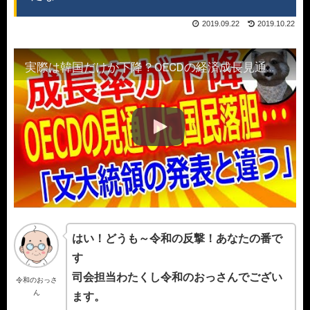
2019.09.22
2019.10.22
実際は韓国だけが下降？OECDの経済成長見通し下方修正に国民は落胆…文大統領の完敗だな
はい！どうも～令和の反撃！あなたの番で
す
司会担当わたくし令和のおっさんでござい
令和のおっさ
ん
ます。