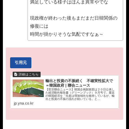
満足している様子はほんま異常やでな
現政権が終わった後もまだまだ日韓関係の
修復には
時間が掛かりそうな気配ですなぁ～
引用元
輸出と投資の不振続く 不確実性拡大で
＝韓国政府 | 聯合ニュース
【世宗聯合ニュース】韓国企画財政部は２０日公表し
た経済動向報告書（グリーンブック）９月号で、最近
の韓国経済を「生産は増加傾向を維持しているが、輸
出と投資の不振の流れが続いている」と...
jp.yna.co.kr