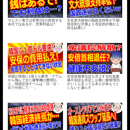
サムスン電子は世界2位の投資する
文在寅大統領の国政支持率が下落!
会社ではあるが…営業利益は?
肯定的な評価より否定的評価が上
回る結果に!
米国が韓国に1億ドル要求「グアム
安倍首相退任説も浮上する吐血健
から飛んできた爆撃機の費用払
康不安説を否定し公務に復帰!菅氏
え」韓国交渉チームは「日・台・
がいくら言っても本人が休もうと
比で分担して･･･」
しないと漏らす