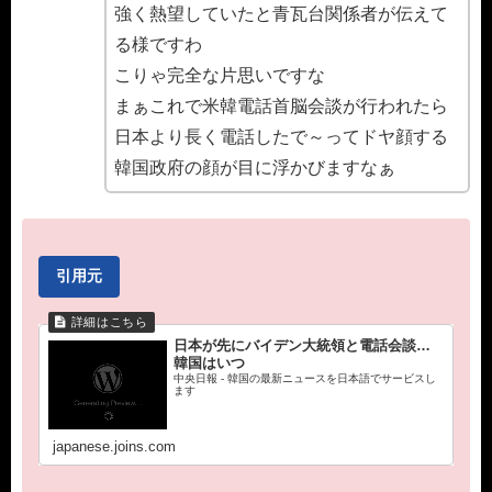
強く熱望していたと青瓦台関係者が伝えて
る様ですわ
こりゃ完全な片思いですな
まぁこれで米韓電話首脳会談が行われたら
日本より長く電話したで～ってドヤ顔する
韓国政府の顔が目に浮かびますなぁ
引用元
日本が先にバイデン大統領と電話会談…
韓国はいつ
中央日報 - 韓国の最新ニュースを日本語でサービスし
ます
japanese.joins.com