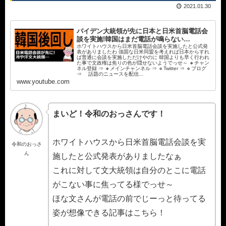
2021.01.30
バイデン大統領が先に日本と日米首脳電話会
談を実施!韓国はまだ電話が鳴らない…
ホワイトハウスから日米首脳電話会談を実施したと公式発
表がありましたわ 強固な日米同盟を考えれば日本からすれ
ば普通に会談を実施しただけやのに 韓国よりも早く行われ
た事で文政権は焦りの色が隠せないようでっせ～ 🔸チャン
ネル登録 ⇒ 🔸メインチャンネル ⇒ 🔹Twitter ⇒ 🔹ブログ
⇒ 話題のニュースを配信...
www.youtube.com
まいど！令和のおっさんです！
ホワイトハウスから日米首脳電話会談を実
令和のおっさ
ん
施したと公式発表がありましたなぁ
これに対して文大統領は自分のとこに電話
がこない事に焦ってる様でっせ～
ほな文さんが電話の前でじーっと待ってる
姿が想像できる記事はこちら！