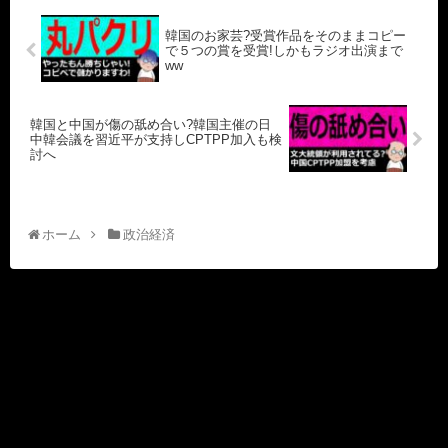
韓国のお家芸?受賞作品をそのままコピー
で５つの賞を受賞!しかもラジオ出演まで
ww
韓国と中国が傷の舐め合い?韓国主催の日
中韓会議を習近平が支持しCPTPP加入も検
討へ
ホーム
政治経済