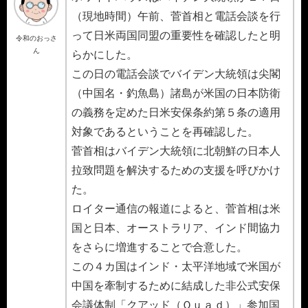
（現地時間）午前、菅首相と電話会談を行
って日米両国同盟の重要性を確認したと明
令和のおっさ
ん
らかにした。
この日の電話会談でバイデン大統領は尖閣
（中国名・釣魚島）諸島が米国の日本防衛
の義務を定めた日米安保条約第５条の適用
対象であるということを再確認した。
菅首相はバイデン大統領に北朝鮮の日本人
拉致問題を解決するための支援を呼びかけ
た。
ロイター通信の報道によると、菅首相は米
国と日本、オーストラリア、インド間協力
をさらに増進することで合意した。
この４カ国はインド・太平洋地域で米国が
中国を牽制するために結成した非公式安保
会議体制「クアッド（Ｑｕａｄ）」参加国