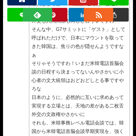
本人としてはDNAに染み込んだ「普通」の
事をやっているだけですわな
外交も人間関係も同じと言う事ですわ
そんな中、G7サミットに「ゲスト」として
呼ばれただけで、日本にマウントを取って
きた韓国は、焦りの色が隠せんようですな
ぁ
そりゃそうですわ！いまだ米韓電話首脳会
談の日程すら決まってないんやさかいに小
心者の文大統領はおどおどしとる事ですや
ろな
日本のように、必然的に互いに求めあって
実現する立場とは、天地の差がある二枚舌
外交の文政権やさかいに
それも、米韓事務レベル電話会談では、韓
国から米韓電話首脳会談早期実現を、強く