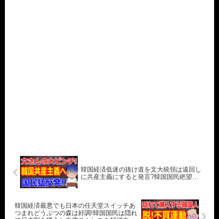
韓国経済低迷の抜け道を文大統領は遠回し
に共産主義にすると発言?韓国国民絶望…
韓国経済最悪でも日本の任天堂スイッチあ
つまれどうぶつの森は好調!韓国国民は隠れ