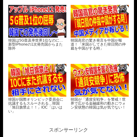
韓国は5G普及率世界1位なのに…
韓国高官の驚き発言を中国が報
新型iPhoneの1次発売国からまた
道！「米国がしてきた韓日間の仲
除外
裁を中国がする時」
韓国が国際オリンピック委員会に
韓国が「通貨安戦争」を警戒！世
抗議するもスルーされる…韓国
界で広がる金融緩和の動きにウォ
「旭日旗禁止！！」IOC「はいは
ン安状態の韓国は気が気でない！
い」
スポンサーリンク