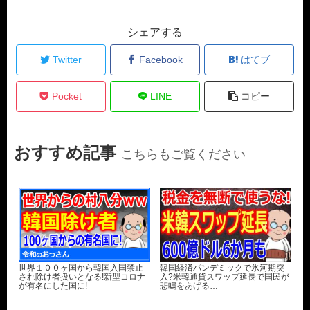
シェアする
Twitter
Facebook
はてブ
Pocket
LINE
コピー
おすすめ記事
こちらもご覧ください
世界１００ヶ国から韓国入国禁止
韓国経済パンデミックで氷河期突
され除け者扱いとなる!新型コロナ
入?米韓通貨スワップ延長で国民が
が有名にした国に!
悲鳴をあげる…