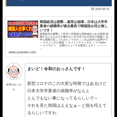
2020.06.15
韓国経済は疲弊…雇用は崩壊…日本は大学卒
業者の就職率が過去最高で韓国指を咥え悔し
いです！
韓国経済が疲弊して尚且つ失業者も増加傾向にある韓国 就
職するにもなかなか職がない中日本では大学生の就職に 以
外な展開が起こったみたいですわ！これは意外な結果やで
～ 🔸チャンネル登録 ⇒ 🔸メインチャンネル ⇒ 🔹Twitter
⇒ 🔹ブログ⇒ 話題のニュースを配信します！ -------------
-...
www.youtube.com
まいど！令和のおっさんです！
新型コロナのこの大変な時期ではあるけど
令和のおっさ
ん
日本大学卒業者の就職率がなんと
とんでもない事になってるらしいで～
それを見た韓国はええなぁ～と指を咥えて
るらしいですわ