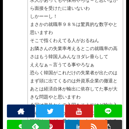
求人があっても不採用やろな～と思いなが
ら面接を受けたに違いないわ
しかーーし！
まさかの就職率９８％は驚異的な数字やと
思いますわ
そこで指くわえてる人がおるねん
お隣さんの失業率考えるとこの就職率の高
さはもう韓国人みんなヨダレ垂らして
ええなぁ～言うてる事やろなぁ
恐らく韓国がこれだけの失業者が出たのは
まず頭に出てくるのは外資系企業の撤退と
あとは経済自体が輸出に依存してた事が大
きな問題やと思いますわ
今回は海外からの入国もそうやけど輸出入
の各国での制限が出たさかいに
韓国はこれが一番きつかったんちゃうやろ