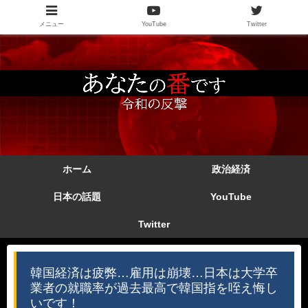
メニュー
YouTube
Twitter
ホーム
政治経済
日本の話題
YouTube
Twitter
韓国経済は疲弊…雇用は崩壊…日本は大学卒
業者の就職率が過去最高で韓国指を咥え悔し
いです！