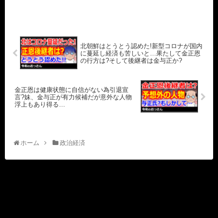
北朝鮮はとうとう認めた!新型コロナが国内
に蔓延し経済も苦しいと…果たして金正恩
の行方は?そして後継者は金与正か?
金正恩は健康状態に自信がない為引退宣
言?妹、金与正が有力候補だが意外な人物
浮上もあり得る…
ホーム
政治経済