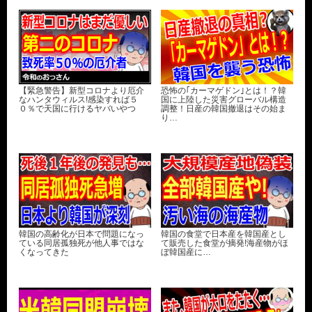
【緊急警告】新型コロナより厄介
恐怖の｢カーマゲドン｣とは！？韓
なハンタウィルス!感染すれば５
国に上陸した災害グローバル構造
０％で天国に行けるヤバいやつ
調整！日産の韓国撤退はその始ま
り…
韓国の高齢化が日本で問題になっ
韓国の食堂で日本産を韓国産とし
ている同居孤独死が他人事ではな
て販売した食堂が摘発!海産物がほ
くなってきた
ぼ韓国産に…