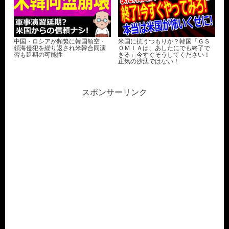
中国・ロシアが頻繁に韓国領空・
米国に抗うつもりか？韓国「ＧＳ
領海侵犯を繰り返され米韓合同演
ＯＭＩＡは、あしたにでも終了で
習も延期の可能性
きる」今すぐそうしてください！
正気の沙汰ではない！
スポンサーリンク