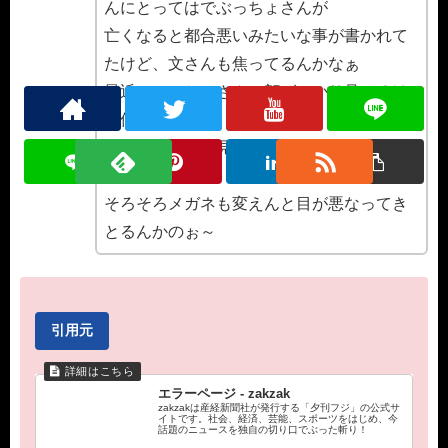
んにとってはでぶっちょさんが
亡くなると都合悪いみたいな事が書かれて
たけど、文さんも焦ってるんかなぁ
最近でぶっちょさんの顔ばっかり見てるけ
ど何回見ても
森三中の黒沢に見えてくるのは目の錯覚や
ろか…
そろそろメガネも変えんと目が悪なってき
とるんかのぉ～
引用元
エラーページ - zakzak
zakzakは産経新聞社が発行する「夕刊フジ」の公式サ
イトです。社会、経済、芸能、スポーツをはじめ、今
話題のニュースを独自の切り口でぶった斬り！