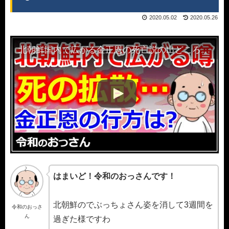
2020.05.02
2020.05.26
北朝鮮国内で広がる金正恩の死亡説の出どころを血眼になって犯人探し!?国民に緊張が走る…
はまいど！令和のおっさんです！
北朝鮮のでぶっちょさん姿を消して3週間を
令和のおっさ
ん
過ぎた様ですわ