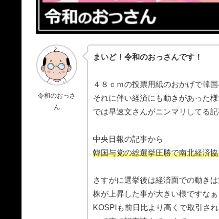
まいど！令和のおっさんです！
４８ｃｍの投票用紙のおかげで韓国
令和のおっさ
それに伴い経済にも動きがあった様
ん
では早速文さんがニンマリしてる記
中央日報の記事から
韓国与党の総選挙圧勝で南北経済協
さすがに選挙後は経済面での動きは
株が上昇した事が大きい様ですなぁ
KOSPIも前日比より高くで取引さ