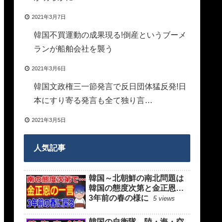
2021年3月7日
韓国不買運動の成果現る!倒産というブーメ
ランが船舶会社を襲う
2021年3月6日
韓国文政権三一節発言で反日団体猛反発!日
本にすり寄る発言も全て独り言…
2021年3月5日
人気記事
韓国～北朝鮮の南北問題は
韓国の態度次第と金正恩…
3年前の春の様に
5 views
韓国の自衛隊、陸・海・空