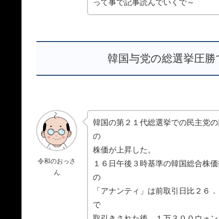
って事で記事読んでいくで～
韓国与党の総選挙圧勝
韓国の第２１代総選挙での民主党の
の
株価が上昇した。
令和のおっさ
１６日午後３時基準の韓国総合株価
ん
の
「アナンティ」は前取引日比２６．
で
取引きされた後、１万３００ウォン