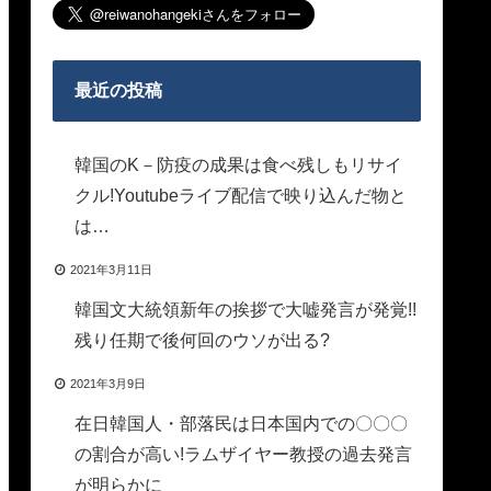
最近の投稿
韓国のK－防疫の成果は食べ残しもリサイ
クル!Youtubeライブ配信で映り込んだ物と
は…
2021年3月11日
韓国文大統領新年の挨拶で大嘘発言が発覚!!
残り任期で後何回のウソが出る?
2021年3月9日
在日韓国人・部落民は日本国内での〇〇〇
の割合が高い!ラムザイヤー教授の過去発言
が明らかに