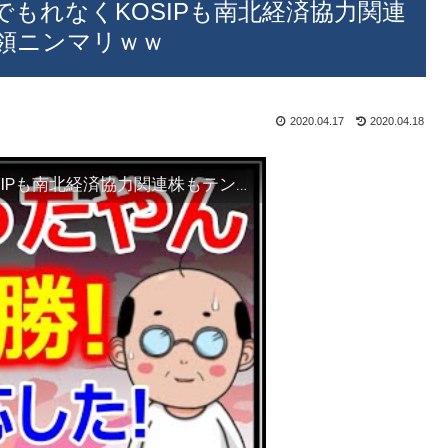
でもれなくKOSIPも南北経済協力関連
領ニンマリｗｗ
2020.04.17
2020.04.18
韓国第21代総選挙で与党の圧勝でもれなくKOSIPも南北経済協力関連株もテンションも上昇～文大統領ニンマリｗｗ