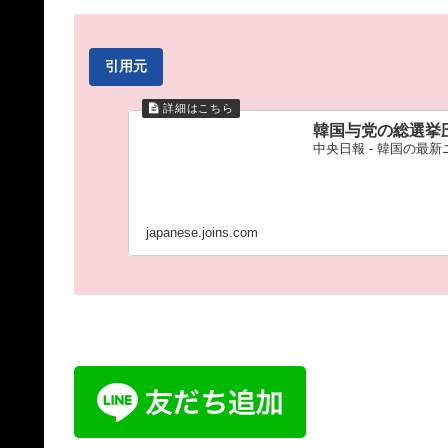
引用元
韓国与党の総選挙
中央日報 - 韓国の最
japanese.joins.com