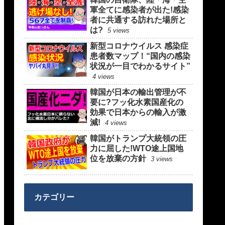
軍全てに感染者が出た!感染
者に共通する訪れた場所と
は?
5 views
新型コロナウイルス 感染症
患者数マップ！“国内の感染
状況が一目でわかるサイト”
4 views
韓国が日本の輸出管理が不
要に?フッ化水素国産化の
効果で日本からの輸入が激
減!
4 views
韓国がトランプ大統領の圧
力に屈した!WTO途上国地
位を放棄の方針
3 views
カテゴリー