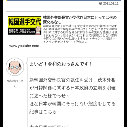
2021.02.11
韓国外交部長官が交代!?日本にとっては何の
変化もなし!
新韓国外交部長官の就任を受け茂木外相が日韓関係に関す
る日本政府の立場を明確に述べましたなぁ これまでの韓国
の日本に対する動向を見るに韓国からの無礼な態度は 今後
も変わらないと思うさかいにこれまで同様気にしない姿勢
を貫くのが良いのかと思いますなぁ 🔸チャンネル登録 ⇒
🔸メインチャンネル ⇒ 🔹Twitter ...
www.youtube.com
まいど！令和のおっさんです！
新韓国外交部長官の就任を受け、茂木外相
令和のおっさ
ん
が日韓関係に関する日本政府の立場を明確
に述べた様でっせ～
ほな日本が韓国にそっけない態度をしてる
記事はこちら！