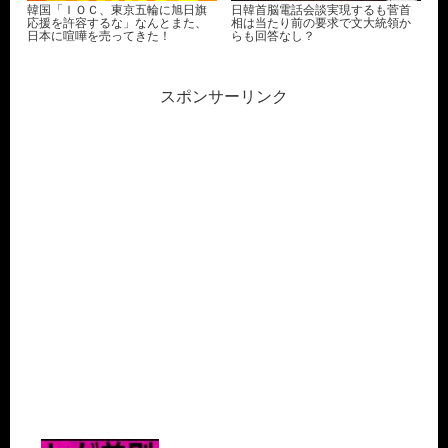
韓国「ＩＯＣ、東京五輪に旭日旗
日韓首脳電話会談実現するも菅首
応援を許容するな」なんとまた、
相は当たり前の要求で文大統領か
日本に喧嘩を売ってきた！
らも回答なし？
スポンサーリンク