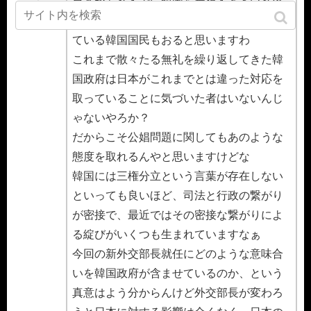
日本がもうすでに韓国を無視するという姿
勢を貫いているということに薄々気が付い
ている韓国国民もおると思いますわ
これまで散々たる無礼を繰り返してきた韓
国政府は日本がこれまでとは違った対応を
取っていることに気づいた者はいないんじ
ゃないやろか？
だからこそ公娼問題に関してもあのような
態度を取れるんやと思いますけどな
韓国には三権分立という言葉が存在しない
といっても良いほど、司法と行政の繋がり
が密接で、最近ではその密接な繋がりによ
る綻びがいくつも生まれていますなぁ
今回の新外交部長就任にどのような意味合
いを韓国政府が含ませているのか、という
真意はよう分からんけど外交部長が変わろ