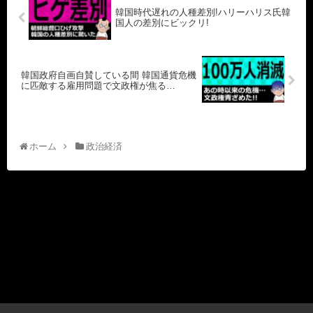
韓国時代遅れの人種差別!ハリーハリス氏韓
国人の差別にビックリ!
韓国政府自画自賛している間 韓国通貨危機
に匹敵する雇用問題で文政権が焦る…
ホーム
政治経済