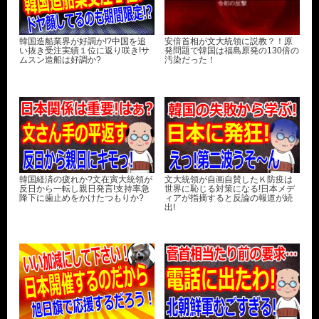
韓国造船業界が好調か!?中国を追
安倍首相が文大統領に説教？！原
い抜き受注実績１位に返り咲き!サ
発問題で韓国は福島原発の130倍の
ムスン造船は好調か?
汚染だった！
韓国経済の疲れか?文在寅大統領が
文大統領が自画自賛したＫ防疫は
反日から一転し親日発言!支持率急
世界に恥じる対策になる!日本メデ
降下に歯止めをかけたつもりか?
ィアが指摘すると反論の報道が続
出!