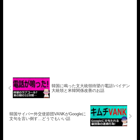
韓国に鳴った文大統領待望の電話!バイデン
大統領と米韓関係改善のお話
韓国サイバー外交使節団VANKがGoogleに
文句を言い倒す…どうでもいい話