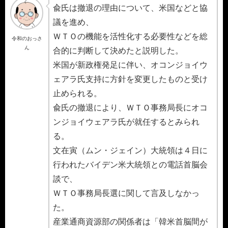
兪氏は撤退の理由について、米国などと協
議を進め、
ＷＴＯの機能を活性化する必要性などを総
令和のおっさ
ん
合的に判断して決めたと説明した。
米国が新政権発足に伴い、オコンジョイウ
ェアラ氏支持に方針を変更したものと受け
止められる。
兪氏の撤退により、ＷＴＯ事務局長にオコ
ンジョイウェアラ氏が就任するとみられ
る。
文在寅（ムン・ジェイン）大統領は４日に
行われたバイデン米大統領との電話首脳会
談で、
ＷＴＯ事務局長選に関して言及しなかっ
た。
産業通商資源部の関係者は「韓米首脳間が