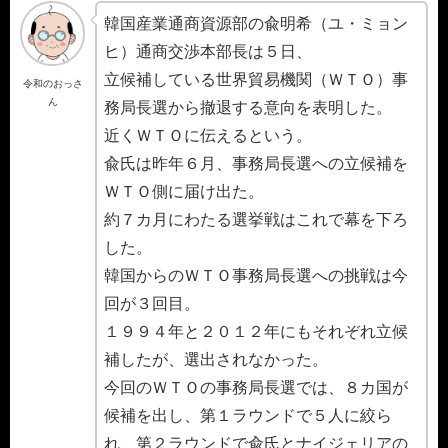
韓国産業通商資源部の兪明希（ユ・ミョン
ヒ）通商交渉本部長は５日、
立候補している世界貿易機関（ＷＴＯ）事
令和のおっさ
ん
務局長選から撤退する意向を表明した。
近くＷＴＯに伝えるという。
兪氏は昨年６月、事務局長選への立候補を
ＷＴＯ側に届け出た。
約７カ月にわたる選挙戦はこれで幕を下ろ
した。
韓国からのＷＴＯ事務局長選への挑戦は今
回が３回目。
１９９４年と２０１２年にもそれぞれ立候
補したが、選出されなかった。
今回のＷＴＯの事務局長選では、８カ国が
候補を出し、第１ラウンドで５人に絞ら
れ、第２ラウンドで兪氏とナイジェリアの