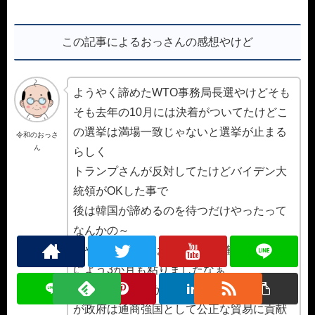
この記事によるおっさんの感想やけど
ようやく諦めたWTO事務局長選やけどそも
そも去年の10月には決着がついてたけどこ
の選挙は満場一致じゃないと選挙が止まる
令和のおっさ
ん
らしく
トランプさんが反対してたけどバイデン大
統領がOKした事で
後は韓国が諦めるのを待つだけやったって
なんかの～
そやけど10月には結果がほぼ確定してたの
によう3か月も粘りましたなぁ
負け惜しみかわからんけどユ本部長は「我
が政府は通商強国として公正な貿易に貢献