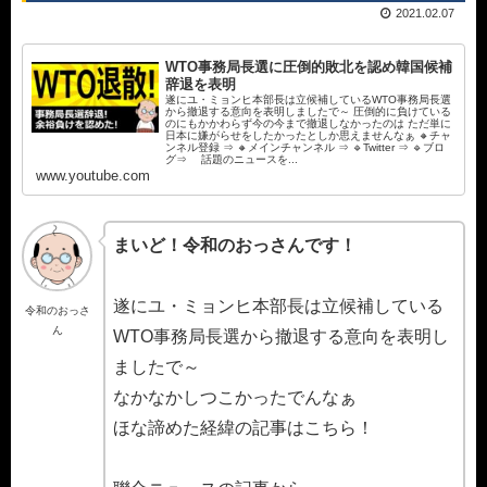
2021.02.07
WTO事務局長選に圧倒的敗北を認め韓国候補
辞退を表明
遂にユ・ミョンヒ本部長は立候補しているWTO事務局長選
から撤退する意向を表明しましたで～ 圧倒的に負けている
のにもかかわらず今の今まで撤退しなかったのは ただ単に
日本に嫌がらせをしたかったとしか思えませんなぁ 🔸チャ
ンネル登録 ⇒ 🔸メインチャンネル ⇒ 🔹Twitter ⇒ 🔹ブロ
グ⇒ 話題のニュースを...
www.youtube.com
まいど！令和のおっさんです！
遂にユ・ミョンヒ本部長は立候補している
令和のおっさ
ん
WTO事務局長選から撤退する意向を表明し
ましたで～
なかなかしつこかったでんなぁ
ほな諦めた経緯の記事はこちら！