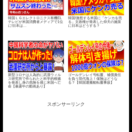
韓国ＬＧエレクトロニクス有機EL
韓国!激怒する米国に「ケンカを売
テレビが米国消費者メディアで1位
る」文政権が発表した仰天の施策
に!日本は…
に日本はどうする？
新型コロナは人為的に武漢ウィル
ゴールデンレイ号転覆、補償責任
ス研究所で作られたと科学的根拠
を負う現代海上！保険はどうな
を発表し身の危険を感じ米国へ亡
る？【韓国運搬船転覆事故】
命【暴露中の動画あり】
スポンサーリンク