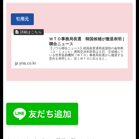
引用元
ＷＴＯ事務局長選 韓国候補が撤退表明 |
聯合ニュース
【ソウル聯合ニュース】韓国産業通商資源部の兪明希
（ユ・ミョンヒ）通商交渉本部長は５日、立候補して
いる世界貿易機関（ＷＴＯ）事務局長選から撤退する
意向を表明した。近くＷＴＯに伝えると...
jp.yna.co.kr