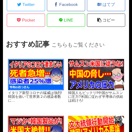
Twitter
Facebook
はてブ
Pocket
LINE
コピー
おすすめ記事
こちらもご覧ください
イタリア新型コロナの猛威は強烈!
韓国人もビックリ!!中国がサムスン
韓国を抜いて世界第２の感染者数
に圧力?米国に従わず半導体の供給
に…
は続けろ!