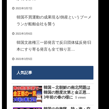
2021年3月7日
韓国不買運動の成果現る!倒産というブーメ
ランが船舶会社を襲う
2021年3月6日
韓国文政権三一節発言で反日団体猛反発!日
本にすり寄る発言も全て独り言…
2021年3月5日
人気記事
韓国～北朝鮮の南北問題は
韓国の態度次第と金正恩…
3年前の春の様に
5 views
韓国の自衛隊、陸・海・空