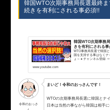
韓国WTO次期事務局長選最終ま
続きを有利にされる事必須!!
韓国WTO次期事務
きを有利にされる事必
WTO事務局長選で韓国
国を支持する事はなくナ
ょ～🔸チャンネル登録 ⇒ 🔸
www.youtube.com
まいど！令和のおっさんです！
WTOの次期事務局長選に韓国とナ
令和のおっさ
日本は当然の事ながら韓国は相手に
ん