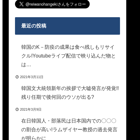
最近の投稿
韓国のK－防疫の成果は食べ残しもリサイ
クル!Youtubeライブ配信で映り込んだ物と
は…
2021年3月11日
韓国文大統領新年の挨拶で大嘘発言が発覚!!
残り任期で後何回のウソが出る?
2021年3月9日
在日韓国人・部落民は日本国内での〇〇〇
の割合が高い!ラムザイヤー教授の過去発言
が明らかに