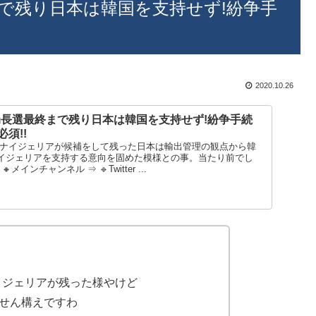
で残り日本は韓国を支持せず!紛争手
2020.10.26
局長選最終まで残り日本は韓国を支持せず!紛争手続
須!!
とナイジェリアが候補をして残った日本は輸出管理の観点から韓
イジェリアを支持する意向を固めた模様との事。当たり前でし
メインチャンネル ⇒ 🔹Twitter ...
イジェリアが残った様やけど
せん構えですわ