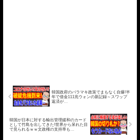
韓国政府のバラマキ政策でまもなく自爆!半
年で借金111兆ウォンの新記録～スワップ
返済が…
韓国が日本に対する輸出管理緩和のカード
として竹島を出してきた!世界から呆れた目
で見られるｗｗ文政権の支持率も…