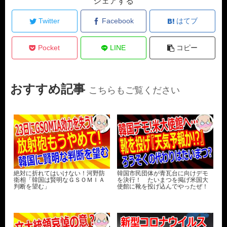
シェアする
Twitter
Facebook
はてブ
Pocket
LINE
コピー
おすすめ記事
こちらもご覧ください
絶対に折れてはいけない！河野防
韓国市民団体が青瓦台に向けデモ
衛相「韓国は賢明なＧＳＯＭＩＡ
を決行！ たいまつを掲げ米国大
判断を望む」
使館に靴を投げ込んでやったぜ！