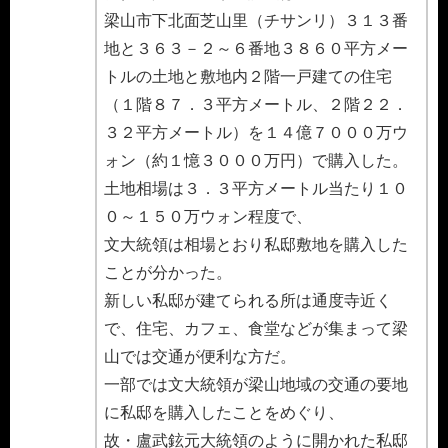
梁山市下北面芝山里（チサンリ）３１３番
地と３６３－２～６番地３８６０平方メー
トルの土地と敷地内２階一戸建ての住宅
（１階８７．３平方メートル、２階２２．
３２平方メートル）を１４億７０００万ウ
ォン（約１憶３０００万円）で購入した。
土地相場は３．３平方メートル当たり１０
０～１５０万ウォン程度で、
文大統領は相場とおり私邸敷地を購入した
ことが分かった。
新しい私邸が建てられる所は通度寺近く
で、住宅、カフェ、食堂などが集まって梁
山では交通が便利な方だ。
一部では文大統領が梁山地域の交通の要地
に私邸を購入したことをめぐり、
故・盧武鉉元大統領のように開かれた私邸