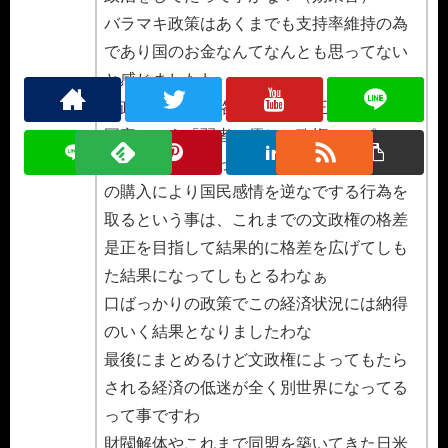
バラマキ政策はあくまでも支持率維持の為
であり国のお金なんてなんとも思ってない
と感じましたわ
文政権は当初、格差是正、公正社会、包容
国家という「弱者に優しい政権」アピール
で支持を集めとったけど今回の土地・建物
の購入により国民感情を逆なでする行為を
取るという事は、これまでの文政権の格差
是正を目指して結果的に格差を広げてしも
た結果になってしもとるわなぁ
口ばっかりの政策でこの経済状況には納得
のいく結果となりましたわな
最後にまとめるけど文政権によってもたら
される経済の低迷が全く別世界になってる
って事ですわ
財閥解体やこれまで同盟を築いてきた日米