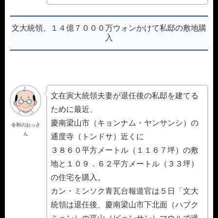
文大統領、１４億７０００万ウォンかけて私邸の敷地購
入
文在寅大統領夫妻が退任後の私邸を建てる
ために最近、
慶南梁山市（キョンナム・ヤンサンシ）の
令和のおっさ
ん
通度寺（トンドサ）近くに
３８６０平方メートル（１１６７坪）の敷
地と１０９．６２平方メートル（３３坪）
の住宅を購入。
カン・ミンソク青瓦台報道官は５日「文大
統領は退任後、慶南梁山市下北面（ハブク