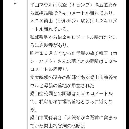
ん
平山マウルは京釜（キョンブ）高速道路か
ら直線距離で２キロメートル離れており、
ＫＴＸ蔚山（ウルサン）駅とは１２キロメ
ートル離れている。
私邸敷地から約２キロメートル離れたとこ
ろに通度寺があり、
昨年１０月亡くなった母親の故姜韓玉（カ
ン・ハノク）さんの墓地との距離は１３キ
ロメートル程度だ。
文大統領の現在の私邸である梁山市梅谷マ
ウルと母親の墓地が用意された
梁山空公園との距離は２５キロメートル
で、私邸を移す場合墓地とさらに近くな
る。
梁山市関係者は「大統領が当選前に留まっ
ていた梁山梅谷洞の私邸は