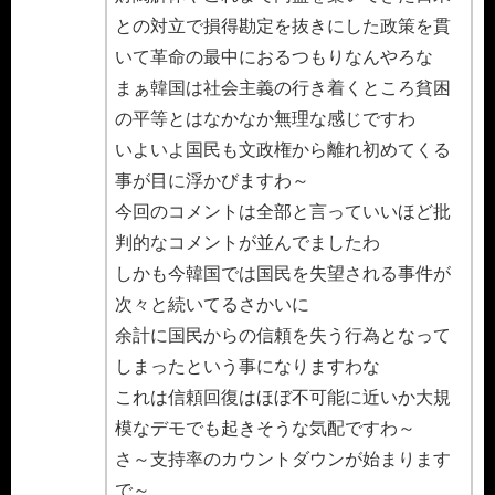
との対立で損得勘定を抜きにした政策を貫
いて革命の最中におるつもりなんやろな
まぁ韓国は社会主義の行き着くところ貧困
の平等とはなかなか無理な感じですわ
いよいよ国民も文政権から離れ初めてくる
事が目に浮かびますわ～
今回のコメントは全部と言っていいほど批
判的なコメントが並んでましたわ
しかも今韓国では国民を失望される事件が
次々と続いてるさかいに
余計に国民からの信頼を失う行為となって
しまったという事になりますわな
これは信頼回復はほぼ不可能に近いか大規
模なデモでも起きそうな気配ですわ～
さ～支持率のカウントダウンが始まります
で～