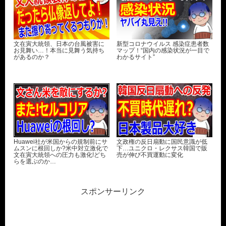
文在寅大統領、日本の台風被害に
新型コロナウイルス 感染症患者数
お見舞い…！本当に見舞う気持ち
マップ！“国内の感染状況が一目で
があるのか？
わかるサイト”
Huawei社が米国からの規制前にサ
文政権の反日扇動に国民意識が低
ムスンに根回しか?米中対立激化で
下…ユニクロ・レクサス韓国で販
文在寅大統領への圧力も激化!どち
売が伸び不買運動に変化
らを選ぶのか…
スポンサーリンク