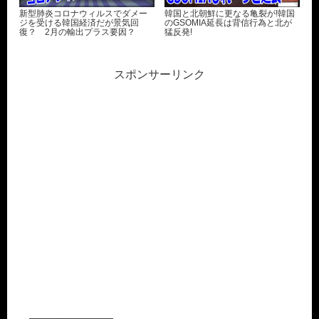
新型肺炎コロナウィルスでダメー
韓国と北朝鮮に更なる亀裂が!韓国
ジを受ける韓国経済だが景気回
のGSOMIA延長は背信行為と北が
復？ 2月の輸出プラス要因？
猛反発!
スポンサーリンク