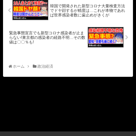
韓国で開発された新型コロナ大量検査方法
でドヤ顔するが精度は…これが本物であれ
ば世界感染者数に歯止めがきくが
緊急事態宣言でも新型コロナ感染者が止ま
らない!東京都の感染者の経路不明…その数
値は〇〇％も!
ホーム
政治経済