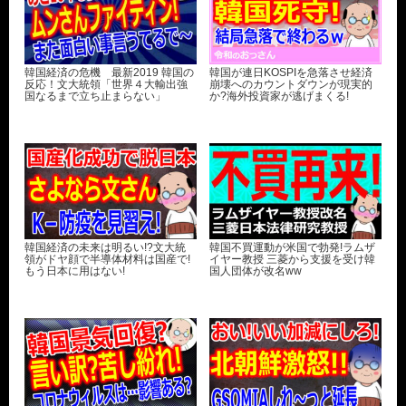
韓国経済の危機 最新2019 韓国の
韓国が連日KOSPIを急落させ経済
反応！文大統領「世界４大輸出強
崩壊へのカウントダウンが現実的
国なるまで立ち止まらない」
か?海外投資家が逃げまくる!
韓国経済の未来は明るい!?文大統
韓国不買運動が米国で勃発!ラムザ
領がドヤ顔で半導体材料は国産で!
イヤー教授 三菱から支援を受け韓
もう日本に用はない!
国人団体が改名ww