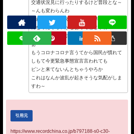
交通状況見に行ったりするけど普段とな～
～んも変わらんわ
変わった事と言えば飲食店が早く閉まる様
になったぐらいかなぁって感じやわ
こりゃ安倍さんやってもうた感ありますな
ぁ
もうコロナコロナ言うてから国民が慣れて
しもて今更緊急事態宣言言われても
ピンと来てないんとちゃうやろか
これはなんか波乱が起きそうな気配がしま
すわ～
引用元
https://www.recordchina.co.jp/b797188-s0-c30-