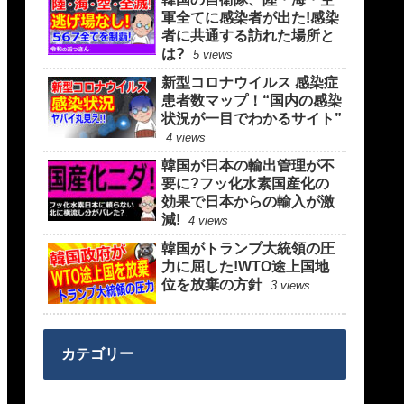
軍全てに感染者が出た!感染
者に共通する訪れた場所と
は?
5 views
新型コロナウイルス 感染症
患者数マップ！“国内の感染
状況が一目でわかるサイト”
4 views
韓国が日本の輸出管理が不
要に?フッ化水素国産化の
効果で日本からの輸入が激
減!
4 views
韓国がトランプ大統領の圧
力に屈した!WTO途上国地
位を放棄の方針
3 views
カテゴリー