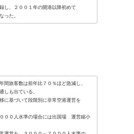
録し、２００１年の開港以降初めて
なった。
年間旅客数は前年比７０％ほど急減し、
通しも出ている。
移に基づいて段階別に非常空港運営を
０００人水準の場合には出国場 運営縮小
常運営を、３０００～７０００人水準の