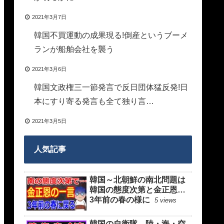
2021年3月7日
韓国不買運動の成果現る!倒産というブーメ
ランが船舶会社を襲う
2021年3月6日
韓国文政権三一節発言で反日団体猛反発!日
本にすり寄る発言も全て独り言…
2021年3月5日
人気記事
韓国～北朝鮮の南北問題は
韓国の態度次第と金正恩…
3年前の春の様に
5 views
韓国の自衛隊、陸・海・空