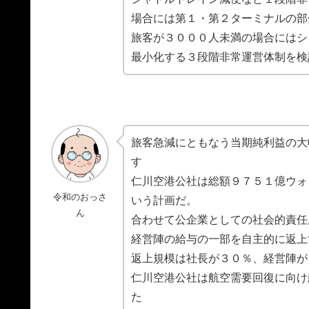
場合には第１・第２ターミナルの部
旅客が３０００人未満の場合にはシ
最小化する３段階非常運営体制を検
旅客急減にともなう当期純利益の大
す
仁川空港公社は総額９７５１億ウォ
令和のおっさ
いう計画だ。
ん
合わせて公企業としての社会的責任
経営陣の給与の一部を自主的に返上
返上規模は社長が３０％、経営陣が
仁川空港公社は航空需要回復に向け
た