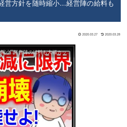
!経営方針を随時縮小…経営陣の給料も
2020.03.27
2020.03.28
韓国仁川空港旅客者９０％減少!経営方針を随時縮小…経営陣の給料も大幅カットへ