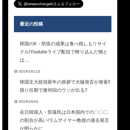
最近の投稿
韓国のK－防疫の成果は食べ残しもリサイ
クル!Youtubeライブ配信で映り込んだ物と
は…
2021年3月11日
韓国文大統領新年の挨拶で大嘘発言が発覚!!
残り任期で後何回のウソが出る?
2021年3月9日
在日韓国人・部落民は日本国内での〇〇〇
の割合が高い!ラムザイヤー教授の過去発言
が明らかに