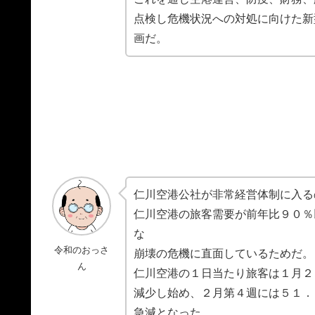
点検し危機状況への対処に向けた新
画だ。
仁川空港公社が非常経営体制に入る
仁川空港の旅客需要が前年比９０％
な
令和のおっさ
崩壊の危機に直面しているためだ。
ん
仁川空港の１日当たり旅客は１月２
減少し始め、２月第４週には５１．
急減となった。