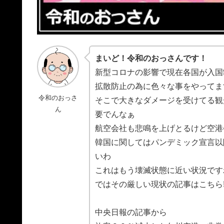
まいど！令和のおっさんです！
新型コロナの影響で現在各国が入国
拡散防止の為に色々な事をやってま
令和のおっさ
そこで大きなダメージを受けてる観
ん
要でんなぁ
航空会社も悲鳴を上げとるけど空港
韓国に関してはパンデミック宣言以
いわ
これはもう壊滅状態に近い状況です
ではその厳しい現状の記事はこちら
中央日報の記事から