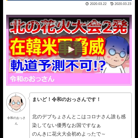
2020.03.22
2020.03.23
新型コロナの次は新型ミサイル!北朝鮮からの飛翔体は迎撃不可か？在韓米軍への脅威
まいど！令和のおっさんです！
北のデブちょさんとこはコロナさん誰も感
令和のおっさ
ん
染してない優秀なお国ですなぁ
のんきに花火大会初めよったで～