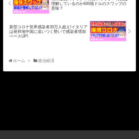
理解しているのか600億ドルのスワップの
意味？
新型コロナ世界感染者30万人超え!イタリア
は発祥地中国に追いつく勢いで感染者増加
ペースUP!
ホーム
政治経済