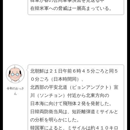
韓軍が春の合同軍事演習を見送る中
在韓米軍への脅威は一層高まっている。
北朝鮮は２１日午前６時４５分ごろと同５
０分ごろ（日本時間同）、
北西部の平安北道（ピョンアンプクト）宣
令和のおっさ
ん
川（ソンチョン）付近から北東方向の
日本海に向けて飛翔体２発を発射した。
日韓両防衛当局は、短距離弾道ミサイルと
の分析を明らかにした。
韓国軍によると、ミサイルは約４１０キロ