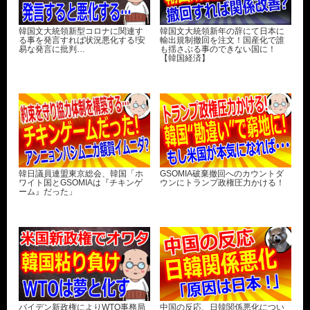
韓国文大統領新型コロナに関連す
韓国文大統領新年の辞にて日本に
る事を発言すれば状況悪化する!安
輸出規制撤回を注文！国産化で誰
易な発言に批判…
も揺さぶる事のできない国に！
【韓国経済】
韓日議員連盟東京総会、韓国「ホ
GSOMIA破棄撤回へのカウントダ
ワイト国とGSOMIAは『チキンゲ
ウンにトランプ政権圧力かける！
ーム』だった」
バイデン新政権によりWTO事務局
中国の反応、日韓関係悪化につい