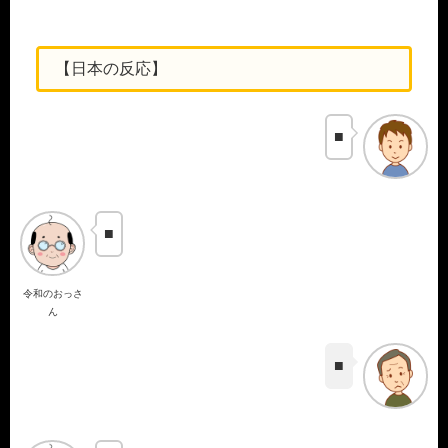
【日本の反応】
■
■
令和のおっさ
ん
■