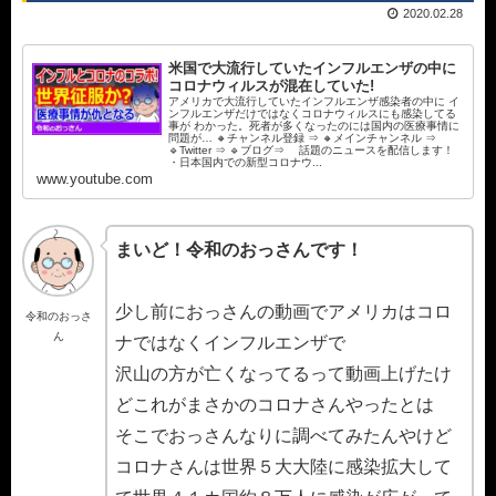
2020.02.28
米国で大流行していたインフルエンザの中に
コロナウィルスが混在していた!
アメリカで大流行していたインフルエンザ感染者の中に イ
ンフルエンザだけではなくコロナウィルスにも感染してる
事が わかった。死者が多くなったのには国内の医療事情に
問題が… 🔸チャンネル登録 ⇒ 🔸メインチャンネル ⇒
🔹Twitter ⇒ 🔹ブログ⇒ 話題のニュースを配信します！
・日本国内での新型コロナウ...
www.youtube.com
まいど！令和のおっさんです！
少し前におっさんの動画でアメリカはコロ
令和のおっさ
ん
ナではなくインフルエンザで
沢山の方が亡くなってるって動画上げたけ
どこれがまさかのコロナさんやったとは
そこでおっさんなりに調べてみたんやけど
コロナさんは世界５大大陸に感染拡大して