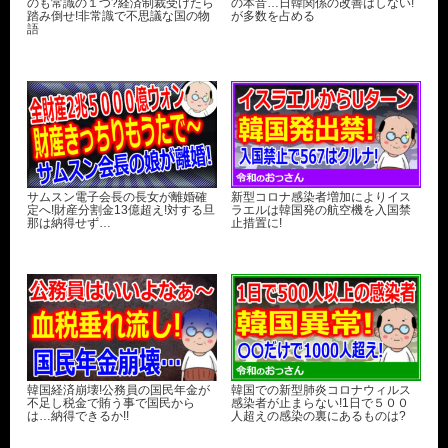
のも常識の１つ?経済制裁受けたら
の本音…日韓関係の改善はしない!
踏み倒せ!非常識で不思議な国の物
が多数を占める
語
サムスン電子会長の長女が離婚確
新型コロナ感染者増加によりイス
定へ!財産分割金13億超え!対する旦
ラエルは韓国発の航空機を入国禁
那は納得せず…
止措置に!
韓国経済崩壊!公務員の国民年金が
韓国での新型肺炎コロナウィルス
不足し税金で賄う事で国民から
感染者が止まらない!1日で５００
は…納得できるか!!
人超えの感染の裏にあるものは?