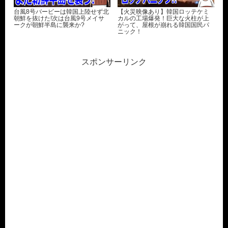
台風8号バービーは韓国上陸せず北
【火災映像あり】韓国ロッテケミ
朝鮮を抜けた!次は台風9号メイサ
カルの工場爆発！巨大な火柱が上
ークが朝鮮半島に襲来か?
がって、屋根が崩れる韓国国民パ
ニック！
スポンサーリンク