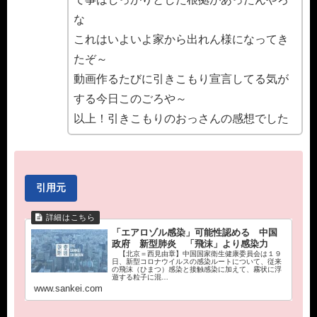
な
これはいよいよ家から出れん様になってき
たぞ～
動画作るたびに引きこもり宣言してる気が
する今日このごろや～
以上！引きこもりのおっさんの感想でした
引用元
「エアロゾル感染」可能性認める 中国
政府 新型肺炎 「飛沫」より感染力
【北京＝西見由章】中国国家衛生健康委員会は１９
日、新型コロナウイルスの感染ルートについて、従来
の飛沫（ひまつ）感染と接触感染に加えて、霧状に浮
遊する粒子に混…
www.sankei.com