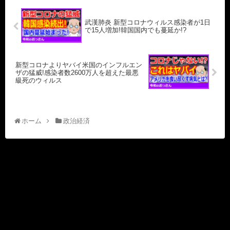
武漢肺炎 新型コロナウィルス感染者が1日
で15人増加!韓国国内でも蔓延か!?
新型コロナよりヤバイ米国のインフルエン
ザの猛威!感染者数2600万人を超えた最悪
級死のウィルス
ホーム
政治経済