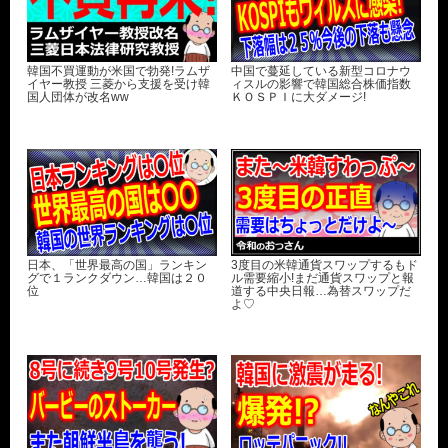
韓国不買運動が米国で勃発!ラムザ
中国で蔓延している新型コロナウ
イヤー教授 三菱から支援を受け韓
ィスルの影響で韓国総合株価指数
国人団体が改名ww
ＫＯＳＰＩに大ダメージ!
日本、「世界最高の国」ランキン
3度目の米韓通貨スワップするもド
グで１ランクダウン…韓国は２０
ル需要縮小!まだ通貨スワップと報
位
道する中央日報…為替スワップだ
よ♡