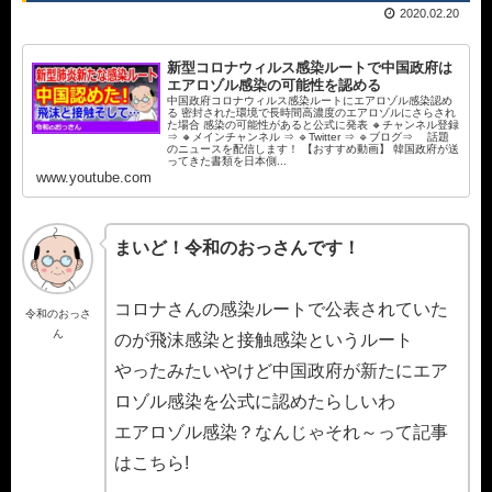
2020.02.20
新型コロナウィルス感染ルートで中国政府は
エアロゾル感染の可能性を認める
中国政府コロナウィルス感染ルートにエアロゾル感染認め
る 密封された環境で長時間高濃度のエアロゾルにさらされ
た場合 感染の可能性があると公式に発表 🔸チャンネル登録
⇒ 🔸メインチャンネル ⇒ 🔹Twitter ⇒ 🔹ブログ⇒ 話題
のニュースを配信します！ 【おすすめ動画】 韓国政府が送
ってきた書類を日本側...
www.youtube.com
まいど！令和のおっさんです！
コロナさんの感染ルートで公表されていた
令和のおっさ
ん
のが飛沫感染と接触感染というルート
やったみたいやけど中国政府が新たにエア
ロゾル感染を公式に認めたらしいわ
エアロゾル感染？なんじゃそれ～って記事
はこちら!